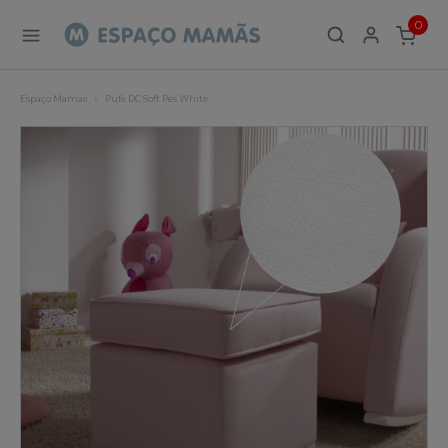
0
ITEMS
Espaço Mamãs
Pufe DC Soft Pés White