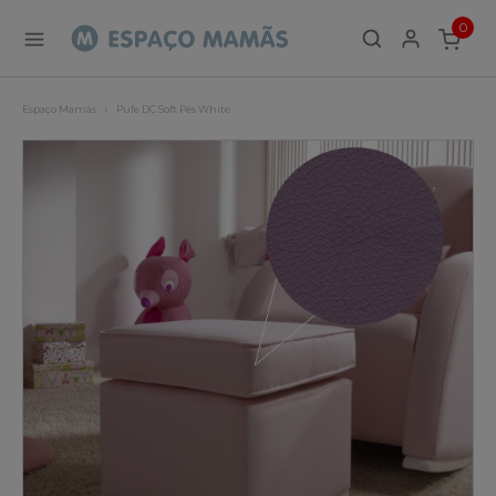
0
ITEMS
Espaço Mamãs
Pufe DC Soft Pés White