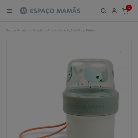
0
ITEMS
Espaço Mamãs
Recipiente Snacks Done By Deer To-go Birdee