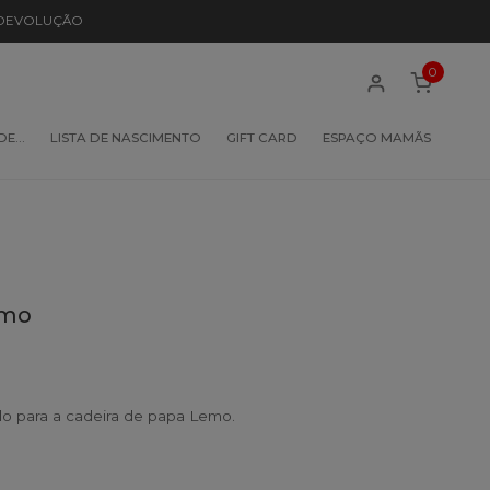
 DEVOLUÇÃO
0
 DE…
LISTA DE NASCIMENTO
GIFT CARD
ESPAÇO MAMÃS
emo
o para a cadeira de papa Lemo.