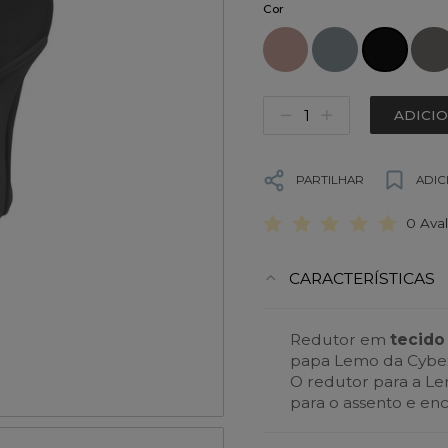
Cor
ADICI
PARTILHAR
ADIC
0 Ava
CARACTERÍSTICAS
Redutor em
tecido
papa Lemo da Cybex 
O redutor para a Le
para o assento e enc