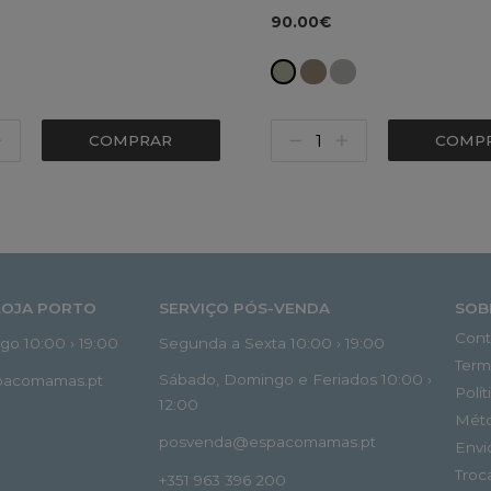
90.00€
COMPRAR
COMP
LOJA PORTO
SERVIÇO PÓS-VENDA
SOB
Cont
o 10:00 › 19:00
Segunda a Sexta 10:00 › 19:00
Term
Sábado, Domingo e Feriados 10:00 ›
spacomamas.pt
Polí
12:00
Mét
posvenda@espacomamas.pt
Envi
Troc
+351 963 396 200