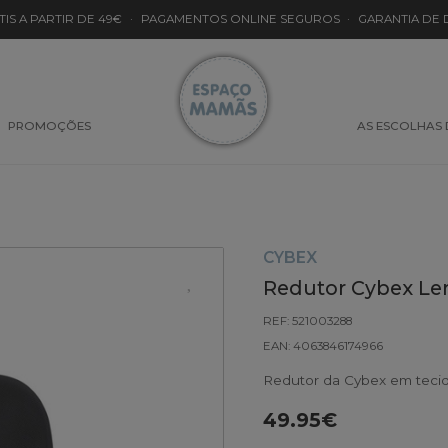
TIS A PARTIR DE 49€
·
PAGAMENTOS ONLINE SEGUROS
·
GARANTIA DE
PROMOÇÕES
AS ESCOLHAS
CYBEX
Redutor Cybex L
REF: 521003288
EAN: 4063846174966
Redutor da Cybex em tecid
49.95€