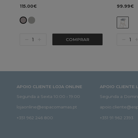
Stile
115.00€
99.99€
COMPRAR
APOIO CLIENTE LOJA ONLINE
APOIO CLIENTE 
Segunda a Sexta 10:00 › 19:00
Segunda a Doming
lojaonline@espacomamas.pt
apoio.cliente@e
+351 962 246 800
+351 91 962 2393