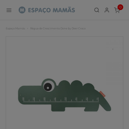
0
ITEMS
Espaço Mamãs
Régua de Crescimento Done by Deer Croco