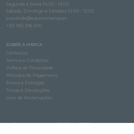
Segunda a Sexta 10:00 › 19:00
Sábado, Domingo e Feriados 10:00 › 12:00
posvenda@espacomamas.pt
+351 963 396 200
SOBRE A MARCA
Contactos
Termos e Condições
Política de Privacidade
Métodos de Pagamento
Envios e Entregas
Trocas e Devoluções
Livro de Reclamações