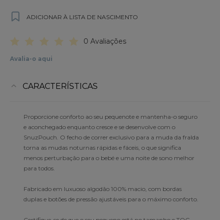
ADICIONAR À LISTA DE NASCIMENTO
0 Avaliações
Avalia-o aqui
CARACTERÍSTICAS
Proporcione conforto ao seu pequenote e mantenha-o seguro
e aconchegado enquanto cresce e se desenvolve com o
SnuzPouch. O fecho de correr exclusivo para a muda da fralda
torna as mudas noturnas rápidas e fáceis, o que significa
menos perturbação para o bebé e uma noite de sono melhor
para todos.
Fabricado em luxuoso algodão 100% macio, com bordas
duplas e botões de pressão ajustáveis para o máximo conforto.
Certifique-se de que o seu pequeno está no tamanho e TOG