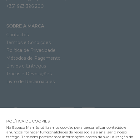
+351 963 396 200
SOBRE A MARCA
Contactos
Termos e Condições
Política de Privacidade
Métodos de Pagamento
Envios e Entregas
Trocas e Devoluções
Livro de Reclamações
POLÍTICA DE COOKIES
Na Espaço Mamãs utilizamos cookies para personalizar conteúdo e
anúncios, fornecer funcionalidades de redes sociais e analisar o nosso
tráfego. Também partilhamos informações acerca da sua utilização do