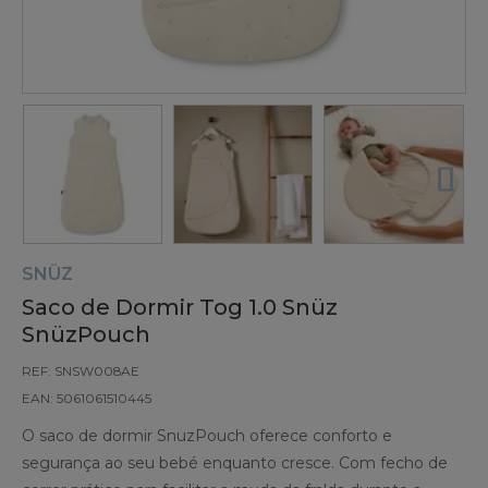
SNÜZ
Saco de Dormir Tog 1.0 Snüz
SnüzPouch
REF: SNSW008AE
EAN: 5061061510445
O saco de dormir SnuzPouch oferece conforto e
segurança ao seu bebé enquanto cresce. Com fecho de