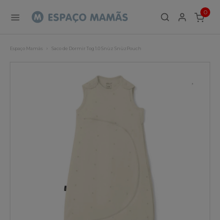
0
ITEMS
Espaço Mamãs
Saco de Dormir Tog 1.0 Snüz SnüzPouch