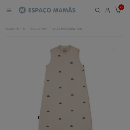
0
ITEMS
Espaço Mamãs
Saco de Dormir Tog 2.5 Snüz SnüzPouch