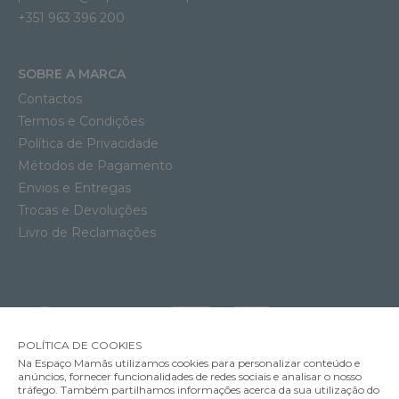
+351 963 396 200
SOBRE A MARCA
Contactos
Termos e Condições
Política de Privacidade
Métodos de Pagamento
Envios e Entregas
Trocas e Devoluções
Livro de Reclamações
POLÍTICA DE COOKIES
Na Espaço Mamãs utilizamos cookies para personalizar conteúdo e
anúncios, fornecer funcionalidades de redes sociais e analisar o nosso
tráfego. Também partilhamos informações acerca da sua utilização do