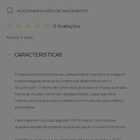
ADICIONAR À LISTA DE NASCIMENTO
0 Avaliações
Avalia-o aqui
CARACTERÍSTICAS
Proporcione conforto ao seu pequenote e mantenha-o seguro
e aconchegado enquanto cresce e se desenvolve com o
SnuzPouch. O fecho de correr exclusivo para a muda da fralda
torna as mudas noturnas rápidas e fáceis, o que significa
menos perturbação para o bebé e uma noite de sono melhor
para todos.
Fabricado em luxuoso algodão 100% macio, com bordas
duplas e botões de pressão ajustáveis para o máximo conforto.
Certifique-se de que o seu pequeno está no tamanho e TOG