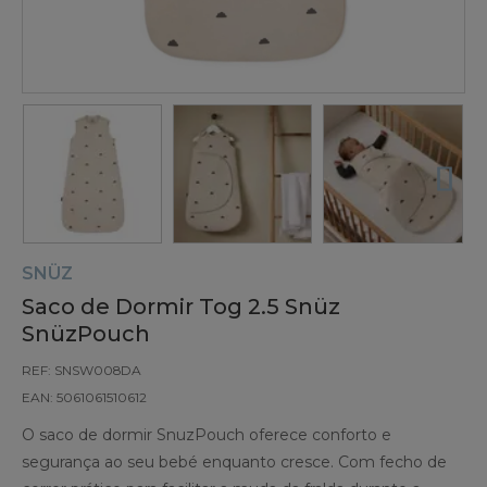
SNÜZ
Saco de Dormir Tog 2.5 Snüz
SnüzPouch
REF: SNSW008DA
EAN: 5061061510612
O saco de dormir SnuzPouch oferece conforto e
segurança ao seu bebé enquanto cresce. Com fecho de