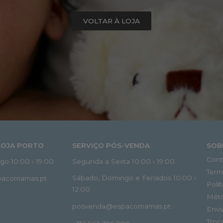
VOLTAR À LOJA
LOJA PORTO
SERVIÇO PÓS-VENDA
SOB
Cont
o 10:00 › 19:00
Segunda a Sexta 10:00 › 19:00
Term
Sábado, Domingo e Feriados 10:00 ›
spacomamas.pt
Polí
12:00
Mét
posvenda@espacomamas.pt
Envi
Troc