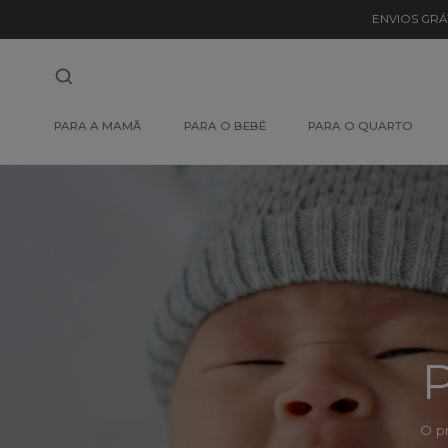
Detalhe
ENVIOS GRÁ
de
Produto
-
PARA A MAMÃ
PARA O BEBÉ
PARA O QUARTO
Sem
Produto
P
O p