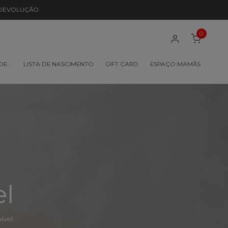
 DEVOLUÇÃO
0
 DE…
LISTA DE NASCIMENTO
GIFT CARD
ESPAÇO MAMÃS
el
vel.