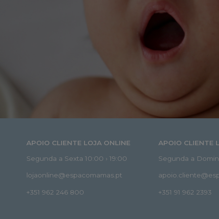
APOIO CLIENTE LOJA ONLINE
APOIO CLIENTE 
Segunda a Sexta 10:00 › 19:00
Segunda a Doming
lojaonline@espacomamas.pt
apoio.cliente@e
+351 962 246 800
+351 91 962 2393