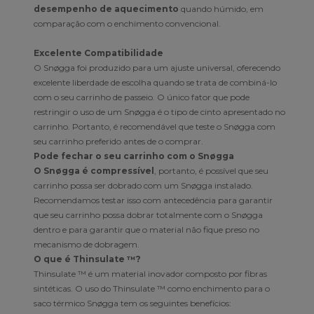
desempenho de aquecimento
quando húmido, em
comparação com o enchimento convencional.
Excelente Compatibilidade
O Snøgga foi produzido para um ajuste universal, oferecendo
excelente liberdade de escolha quando se trata de combiná-lo
com o seu carrinho de passeio. O único fator que pode
restringir o uso de um Snøgga é o tipo de cinto apresentado no
carrinho. Portanto, é recomendável que teste o Snøgga com
seu carrinho preferido antes de o comprar.
Pode fechar o seu carrinho com o Snøgga
O Snøgga é compressível
, portanto, é possível que seu
carrinho possa ser dobrado com um Snøgga instalado.
Recomendamos testar isso com antecedência para garantir
que seu carrinho possa dobrar totalmente com o Snøgga
dentro e para garantir que o material não fique preso no
mecanismo de dobragem.
O que é Thinsulate ™?
Thinsulate ™ é um material inovador composto por fibras
sintéticas. O uso do Thinsulate ™ como enchimento para o
saco térmico Snøgga tem os seguintes benefícios: