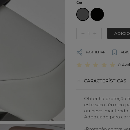
Cor
ADICI
PARTILHAR
ADIC
0 Ava
CARACTERÍSTICAS
Obtenha proteção to
este saco térmico p
ou neve, mantendo-
Adequado para carri
-Proteção contra ve