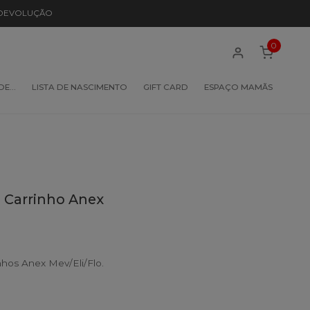
 DEVOLUÇÃO
0
 DE…
LISTA DE NASCIMENTO
GIFT CARD
ESPAÇO MAMÃS
 Carrinho Anex
nhos Anex Mev/Eli/Flo.