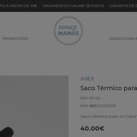
TIS A PARTIR DE 49€
·
PAGAMENTOS ONLINE SEGUROS
·
GARANTIA DE
PROMOÇÕES
AS ESCOLHAS
ANEX
Saco Térmico para
REF: RF-02
EAN: 8885020501513
Saco térmico para os Carri
40.00€