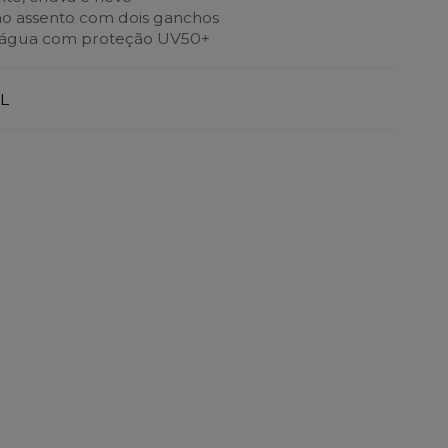
 ao assento com dois ganchos
à água com proteção UV50+
L