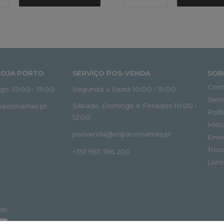
LOJA PORTO
SERVIÇO PÓS-VENDA
SOB
Cont
o 10:00 › 19:00
Segunda a Sexta 10:00 › 19:00
Term
Sábado, Domingo e Feriados 10:00 ›
spacomamas.pt
Polí
12:00
Mét
posvenda@espacomamas.pt
Envi
Troc
+351 963 396 200
Livr
VIO