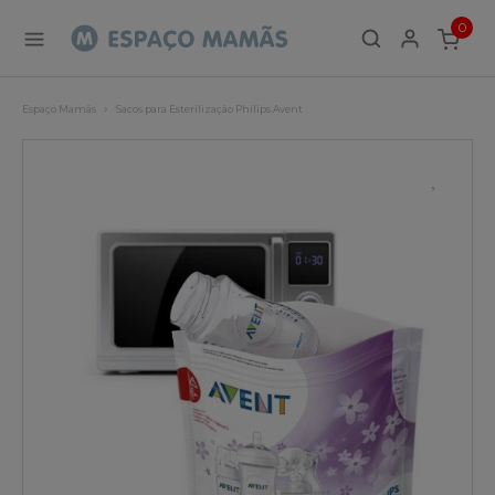
0
ITEMS
Espaço Mamãs
Sacos para Esterilização Philips Avent