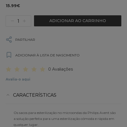
15.99€
ADICIONAR AO CARRINHO
PARTILHAR
ADICIONAR À LISTA DE NASCIMENTO
0 Avaliações
Avalia-o aqui
CARACTERÍSTICAS
Os sacos para esterilização no microondas da Philips Avent são
a solução perfeita para uma esterilização cómoda e rápida em
qualquer lugar.