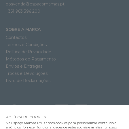
posvenda@espacomamas.pt
+351 963 396 200
SOBRE A MARCA
Contactos
Termos e Condições
Política de Privacidade
Métodos de Pagamento
Envios e Entregas
Trocas e Devoluções
Livro de Reclamações
POLÍTICA DE COOKIES
Na Espaço Mamãs utilizamos cookies para personalizar conteúdo e
anúncios, fornecer funcionalidades de redes sociais e analisar o nosso