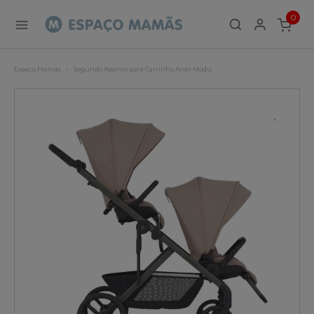
0
ITEMS
Espaço Mamãs
Segundo Assento para Carrinho Anex Modu