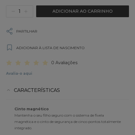
ADICIONAR AO CARRINHO
PARTILHAR
ADICIONAR À LISTA DE NASCIMENTO
0 Avaliações
Avalia-o aqui
CARACTERÍSTICAS
Cinto magnético
Mantenha o seu filho seguro com o sistema de fivela
magnética e o cinto de segurança de cinco pontos totalmente
integrado.