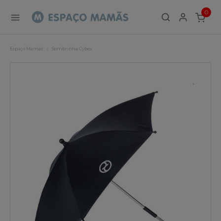
0
ITEMS
Espaço Mamãs
Sombrinha Cybex