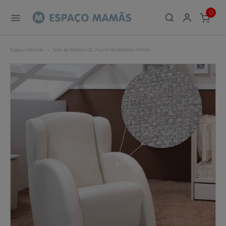
0
ITEMS
Espaço Mamãs
Sofá de Baloiço DC Avant Pés Baloiço White