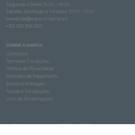
Segunda a Sexta 10:00 › 19:00
Sábado, Domingo e Feriados 10:00 › 12:00
posvenda@espacomamas.pt
+351 963 396 200
SOBRE A MARCA
Contactos
Termos e Condições
Política de Privacidade
Métodos de Pagamento
Envios e Entregas
Trocas e Devoluções
Livro de Reclamações