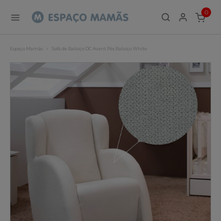
0
ITEMS
Espaço Mamãs
Sofá de Baloiço DC Avant Pés Baloiço White