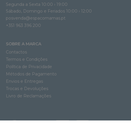
Segunda a Sexta 10:00 › 19:00
Sábado, Domingo e Feriados 10:00 › 12:00
posvenda@espacomamas.pt
+351 963 396 200
SOBRE A MARCA
Contactos
Termos e Condições
Política de Privacidade
Métodos de Pagamento
Envios e Entregas
Trocas e Devoluções
Livro de Reclamações