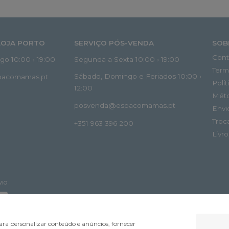
LOJA PORTO
SERVIÇO PÓS-VENDA
SOB
Cont
o 10:00 › 19:00
Segunda a Sexta 10:00 › 19:00
Term
Sábado, Domingo e Feriados 10:00 ›
spacomamas.pt
Polí
12:00
Mét
posvenda@espacomamas.pt
Envi
Troc
+351 963 396 200
Livr
VIO
ra personalizar conteúdo e anúncios, fornecer