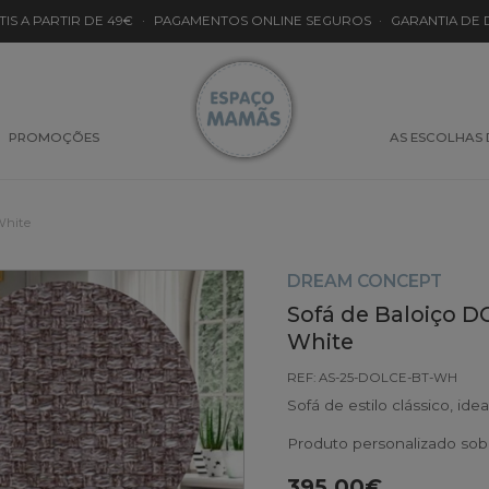
TIS A PARTIR DE 49€
·
PAGAMENTOS ONLINE SEGUROS
·
GARANTIA DE
PROMOÇÕES
AS ESCOLHAS
White
DREAM CONCEPT
Sofá de Baloiço D
White
REF: AS-25-DOLCE-BT-WH
Sofá de estilo clássico, id
Produto personalizado so
395.00€