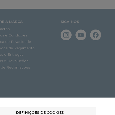
RE A MARCA
SIGA-NOS
actos
os e Condições
tica de Privacidade
odos de Pagamento
os e Entregas
as e Devoluções
o de Reclamações
DEFINIÇÕES DE COOKIES