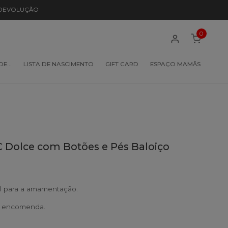
 DEVOLUÇÃO
0
 DE…
LISTA DE NASCIMENTO
GIFT CARD
ESPAÇO MAMÃS
C Dolce com Botões e Pés Baloiço
eal para a amamentação.
b encomenda.