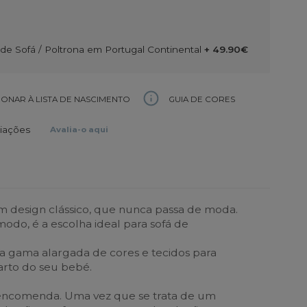
e Sofá / Poltrona em Portugal Continental
+ 49.90€
GUIA DE CORES
IONAR À LISTA DE NASCIMENTO
liações
Avalia-o aqui
 design clássico, que nunca passa de moda.
odo, é a escolha ideal para sofá de
a gama alargada de cores e tecidos para
rto do seu bebé.
encomenda. Uma vez que se trata de um