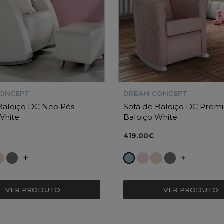
CONCEPT
DREAM CONCEPT
Baloiço DC Neo Pés
Sofá de Baloiço DC Prem
White
Baloiço White
419.00€
VER PRODUTO
VER PRODUTO