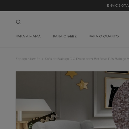
ENVIOS GRÁ
PARA A MAMÃ
PARA O BEBÉ
PARA O QUARTO
Espaço Mamãs
Sofá de Baloiço DC Dolce com Botões e Pés Baloiço 