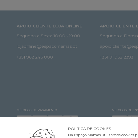
APOIO CLIENTE LOJA ONLINE
APOIO CLIENTE 
Segunda a Sexta 10:00 › 19:00
Segunda a Doming
lojaonline@espacomamas.pt
apoio.cliente@e
+351 962 246 800
+351 91 962 2393
MÉTODOS DE PAGAMENTO
MÉTODOS DE EN
POLÍTICA DE COOKIES
Na Espaço Mamãs utilizamos cookies pa