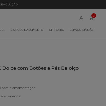
 DEVOLUÇÃO
0
 DE…
LISTA DE NASCIMENTO
GIFT CARD
ESPAÇO MAMÃS
C Dolce com Botões e Pés Baloiço
eal para a amamentação.
b encomenda.