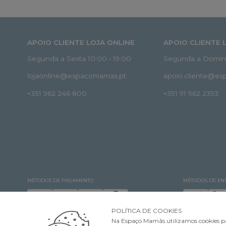
APOIO CLIENTE LOJA ONLINE
APOIO CLIENTE 
Segunda a Sexta 10:00 › 19:00
Segunda a Doming
lojaonline@espacomamas.pt
apoio.cliente@e
+351 962 246 800
+351 91 962 2393
MÉTODOS DE PAGAMENTO
MÉTODOS DE EN
POLÍTICA DE COOKIES
Na Espaço Mamãs utilizamos cookies pa