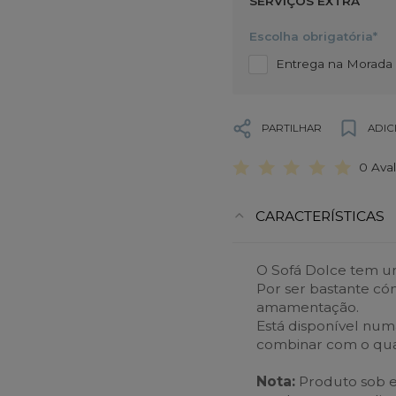
SERVIÇOS EXTRA
Escolha obrigatória*
Entrega na Morada d
PARTILHAR
ADIC
0 Ava
CARACTERÍSTICAS
O Sofá Dolce tem um
Por ser bastante cóm
amamentação.
Está disponível num
combinar com o qua
Nota:
Produto sob 