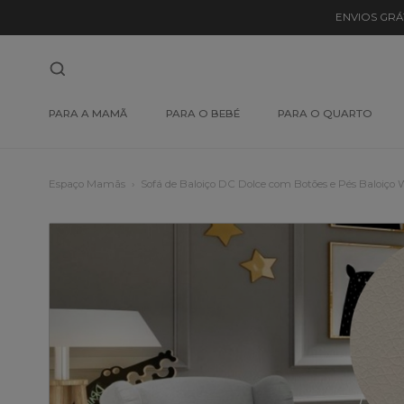
ENVIOS GRÁ
PARA A MAMÃ
PARA O BEBÉ
PARA O QUARTO
Espaço Mamãs
Sofá de Baloiço DC Dolce com Botões e Pés Baloiço 