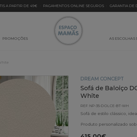
TIS A PARTIR DE 49€
·
PAGAMENTOS ONLINE SEGUROS
·
GARANTIA DE
PROMOÇÕES
AS ESCOLHAS
White
DREAM CONCEPT
Sofá de Baloiço D
White
REF: NP-35-DOLCE-BT-WH
Sofá de estilo clássico, id
Produto personalizado so
415.00€