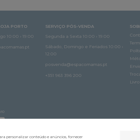
LOJA PORTO
SERVIÇO PÓS-VENDA
SOB
Cont
o 10:00 › 19:00
Segunda a Sexta 10:00 › 19:00
Term
Sábado, Domingo e Feriados 10:00 ›
spacomamas.pt
Polí
12:00
Mét
posvenda@espacomamas.pt
Envi
Troc
+351 963 396 200
Livr
VIO
ra personalizar conteúdo e anúncios, fornecer