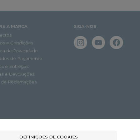
RE A MARCA
SIGA-NOS
actos
os e Condições
tica de Privacidade
odos de Pagamento
os e Entregas
as e Devoluções
o de Reclamações
DEFINIÇÕES DE COOKIES