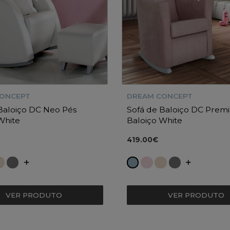
CONCEPT
DREAM CONCEPT
Baloiço DC Neo Pés
Sofá de Baloiço DC Prem
White
Baloiço White
419.00€
VER PRODUTO
VER PRODUTO