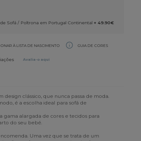
e Sofá / Poltrona em Portugal Continental
+ 49.90€
GUIA DE CORES
IONAR À LISTA DE NASCIMENTO
liações
Avalia-o aqui
 design clássico, que nunca passa de moda.
odo, é a escolha ideal para sofá de
a gama alargada de cores e tecidos para
rto do seu bebé.
encomenda. Uma vez que se trata de um