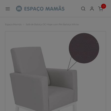
0
ITEMS
Espaço Mamãs
Sofá de Baloiço DC Hope com Pés Baloiço White