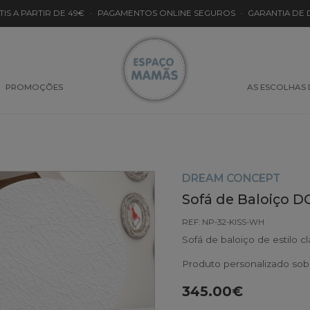
TIS A PARTIR DE 49€
·
PAGAMENTOS ONLINE SEGUROS
·
GARANTIA DE
PROMOÇÕES
AS ESCOLHAS
DREAM CONCEPT
Sofá de Baloiço DC
REF: NP-32-KISS-WH
Sofá de baloiço de estilo c
Produto personalizado so
345.00€