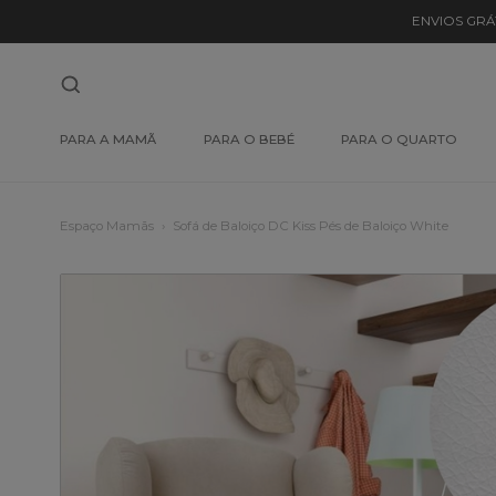
ENVIOS GRÁ
PARA A MAMÃ
PARA O BEBÉ
PARA O QUARTO
Espaço Mamãs
Sofá de Baloiço DC Kiss Pés de Baloiço White