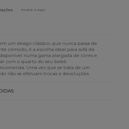
liações
Avalia-o aqui
 tem um design clássico, que nunca passa de
nte cómodo, é a escolha ideal para sofá de
disponível numa gama alargada de cores e
nar com o quarto do seu bebé.
encomenda. Uma vez que se trata de um
do não se efetuam trocas e devoluções.
DIDAS