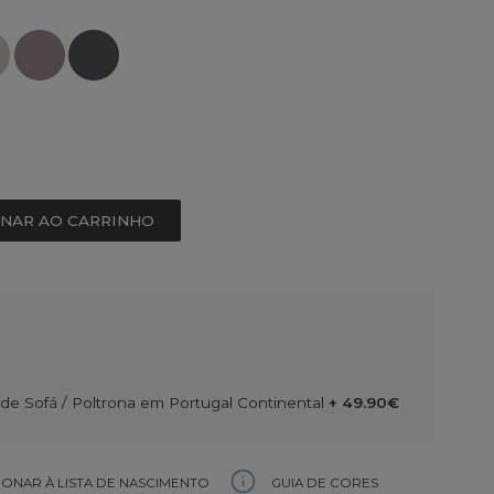
ONAR AO CARRINHO
e Sofá / Poltrona em Portugal Continental
+ 49.90€
GUIA DE CORES
IONAR À LISTA DE NASCIMENTO