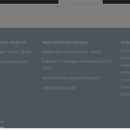
LOJA PORTO
SERVIÇO PÓS-VENDA
SOB
Cont
o 10:00 › 19:00
Segunda a Sexta 10:00 › 19:00
Term
Sábado, Domingo e Feriados 10:00 ›
spacomamas.pt
Polí
12:00
Mét
posvenda@espacomamas.pt
Envi
Troc
+351 963 396 200
Livr
VIO