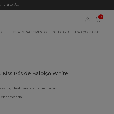
 DEVOLUÇÃO
0
 DE…
LISTA DE NASCIMENTO
GIFT CARD
ESPAÇO MAMÃS
 Kiss Pés de Baloiço White
lássico, ideal para a amamentação.
b encomenda.