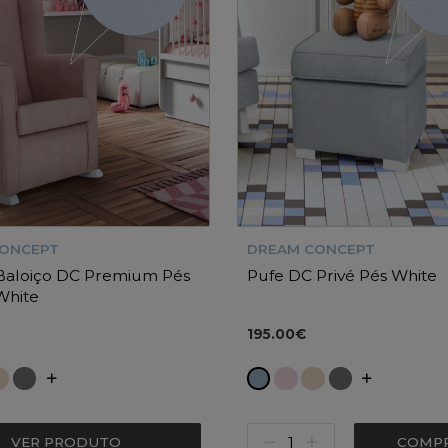
CONCEPT
DREAM CONCEPT
 Baloiço DC Premium Pés
Pufe DC Privé Pés White
White
195.00€
VER PRODUTO
COMP