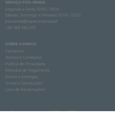
SERVIÇO PÓS-VENDA
Segunda a Sexta 10:00 › 19:00
Sábado, Domingo e Feriados 10:00 › 12:00
posvenda@espacomamas.pt
+351 963 396 200
SOBRE A MARCA
Contactos
Termos e Condições
Política de Privacidade
Métodos de Pagamento
Envios e Entregas
Trocas e Devoluções
Livro de Reclamações