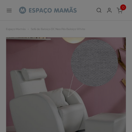
0
ITEMS
Espaço Mamãs
Sofá de Baloiço DC Neo Pés Baloiço White