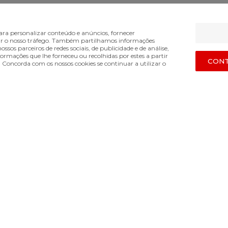
LOJA PORTO
SERVIÇO PÓS-VENDA
SOB
ra personalizar conteúdo e anúncios, fornecer
lisar o nosso tráfego. Também partilhamos informações
Cont
o 10:00 › 19:00
Segunda a Sexta 10:00 › 19:00
ossos parceiros de redes sociais, de publicidade e de análise,
mações que lhe forneceu ou recolhidas por estes a partir
Term
CONT
Sábado, Domingo e Feriados 10:00 ›
s. Concorda com os nossos cookies se continuar a utilizar o
spacomamas.pt
Polí
12:00
Mét
posvenda@espacomamas.pt
Envi
Troc
+351 963 396 200
Livr
VIO