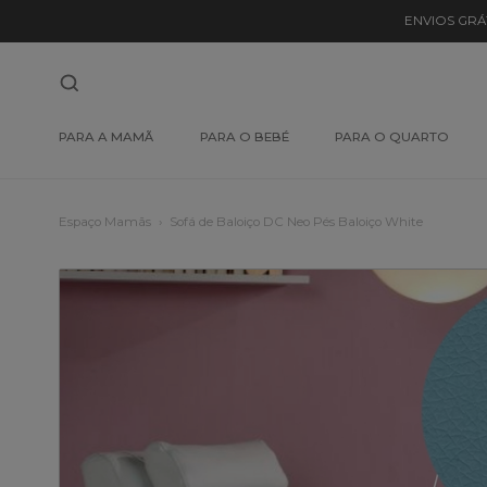
ENVIOS GRÁ
PARA A MAMÃ
PARA O BEBÉ
PARA O QUARTO
Espaço Mamãs
Sofá de Baloiço DC Neo Pés Baloiço White