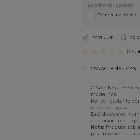
Escolha obrigatória*
Entrega na Morada d
PARTILHAR
ADIC
0 Ava
CARACTERÍSTICAS
O Sofá Neo tem um d
modernos.
Por ser bastante cóm
amamentação.
Está disponível num
combinar com o qua
Nota:
Produto sob e
produto personaliza