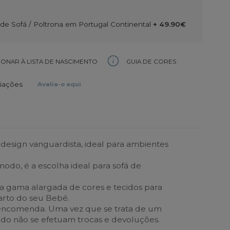
e Sofá / Poltrona em Portugal Continental
+ 49.90€
GUIA DE CORES
IONAR À LISTA DE NASCIMENTO
liações
Avalia-o aqui
esign vanguardista, ideal para ambientes
odo, é a escolha ideal para sofá de
a gama alargada de cores e tecidos para
rto do seu Bebé.
ncomenda. Uma vez que se trata de um
do não se efetuam trocas e devoluções.