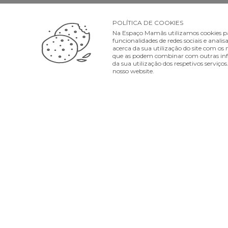
POLÍTICA DE COOKIES
APOIO CLIENTE LOJA ONLINE
APOIO CLIENTE 
Na Espaço Mamãs utilizamos cookies pa
funcionalidades de redes sociais e ana
Segunda a Sexta 10:00 › 19:00
Segunda a Doming
acerca da sua utilização do site com os n
que as podem combinar com outras infor
da sua utilização dos respetivos serviço
lojaonline@espacomamas.pt
apoio.cliente@e
nosso website.
+351 962 246 800
+351 91 962 2393
MÉTODOS DE PAGAMENTO
MÉTODOS DE EN