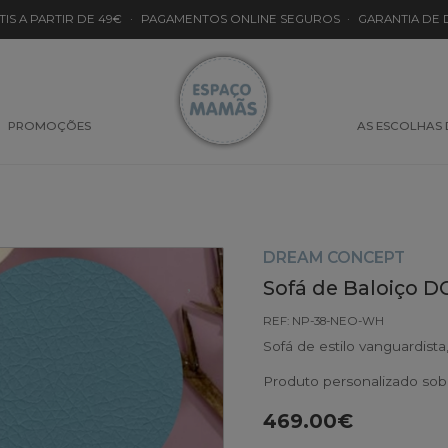
TIS A PARTIR DE 49€
·
PAGAMENTOS ONLINE SEGUROS
·
GARANTIA DE
PROMOÇÕES
AS ESCOLHAS
DREAM CONCEPT
Sofá de Baloiço D
REF: NP-38-NEO-WH
Sofá de estilo vanguardist
Produto personalizado so
469.00€