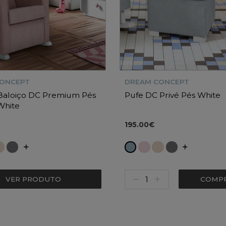
CONCEPT
DREAM CONCEPT
 Baloiço DC Premium Pés
Pufe DC Privé Pés White
White
195.00€
VER PRODUTO
COMP