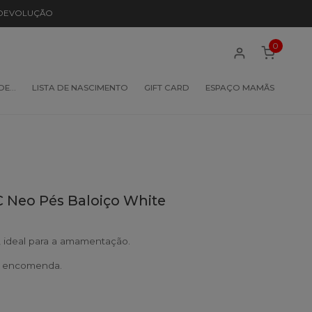
 DEVOLUÇÃO
0
 DE…
LISTA DE NASCIMENTO
GIFT CARD
ESPAÇO MAMÃS
C Neo Pés Baloiço White
a, ideal para a amamentação.
b encomenda.