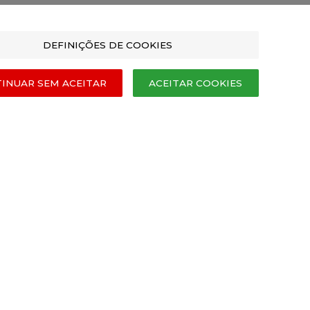
RE A MARCA
SIGA-NOS
DEFINIÇÕES DE COOKIES
actos
os e Condições
INUAR SEM ACEITAR
ACEITAR COOKIES
tica de Privacidade
odos de Pagamento
os e Entregas
as e Devoluções
o de Reclamações