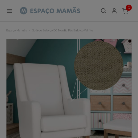
0
ITEMS
Espaço Mamãs
Sofá de Baloiço DC Nordic Pés Baloiço White