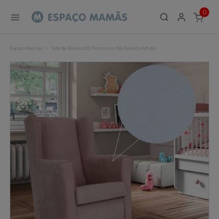
0
ITEMS
Espaço Mamãs
Sofá de Baloiço DC Premium Pés Baloiço White