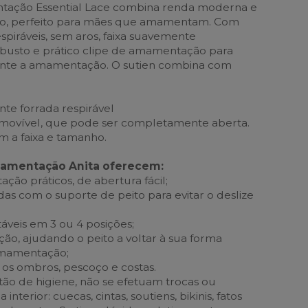
tação Essential Lace combina renda moderna e
o, perfeito para mães que amamentam. Com
piráveis, sem aros, faixa suavemente
o busto e prático clipe de amamentação para
ante a amamentação. O sutien combina com
e forrada respirável
ovível, que pode ser completamente aberta.
 a faixa e tamanho.
mamentação Anita oferecem:
ão práticos, de abertura fácil;
gadas com o suporte de peito para evitar o deslize
táveis em 3 ou 4 posições;
ão, ajudando o peito a voltar à sua forma
 amamentação;
e os ombros, pescoço e costas.
ão de higiene, não se efetuam trocas ou
nterior: cuecas, cintas, soutiens, bikinis, fatos