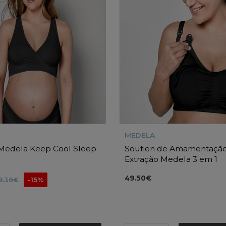
MEDELA
 Medela Keep Cool Sleep
Soutien de Amamentação
Extração Medela 3 em 1
49.50€
8.36€
-15%