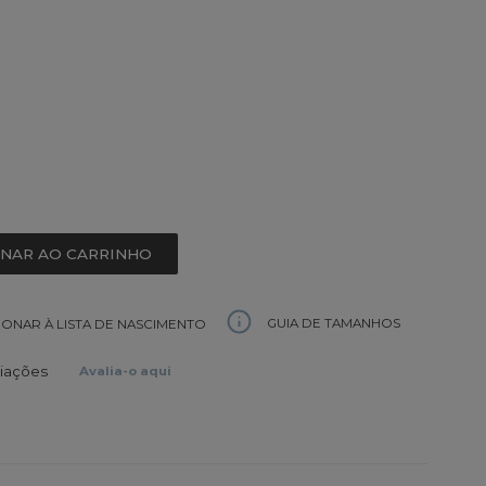
ONAR AO CARRINHO
GUIA DE TAMANHOS
IONAR À LISTA DE NASCIMENTO
liações
Avalia-o aqui