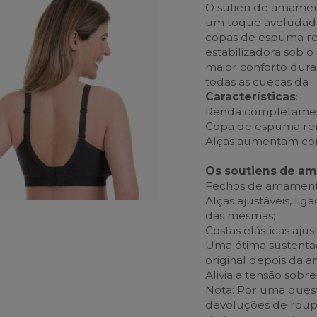
O sutien de amamen
um toque aveludad
copas de espuma res
estabilizadora sob 
maior conforto dur
todas as cuecas da
Características
:
Renda completament
Copa de espuma rem
Alças aumentam com
Os soutiens de a
Fechos de amamentaç
Alças ajustáveis, li
das mesmas;
Costas elásticas ajus
Uma ótima sustentaç
original depois da
Alivia a tensão sobr
Nota: Por uma quest
devoluções de roupa i