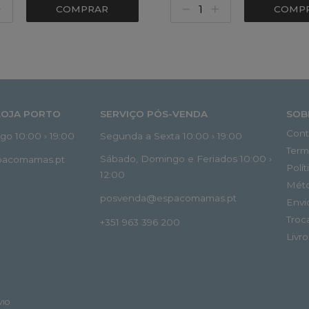
COMPRAR
COMP
LOJA PORTO
SERVIÇO PÓS-VENDA
SOB
Cont
o 10:00 › 19:00
Segunda a Sexta 10:00 › 19:00
Term
Sábado, Domingo e Feriados 10:00 ›
spacomamas.pt
Polí
12:00
Mét
posvenda@espacomamas.pt
Envi
Troc
+351 963 396 200
Livr
VIO