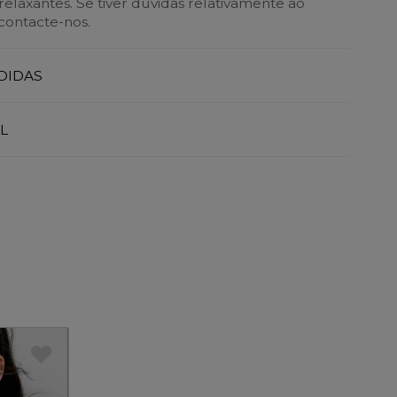
elaxantes. Se tiver dúvidas relativamente ao
contacte-nos.
DIDAS
L