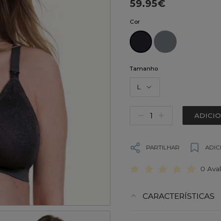
59.95€
Cor
Tamanho
L
ADICI
PARTILHAR
ADIC
0 Ava
CARACTERÍSTICAS