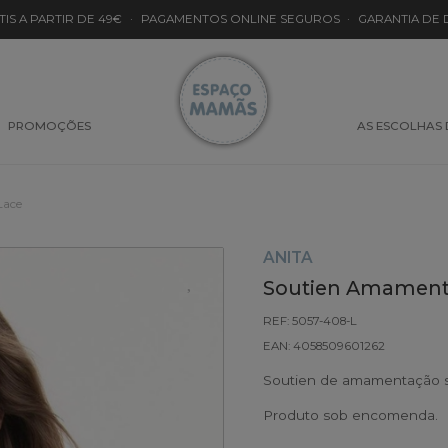
TIS A PARTIR DE 49€
·
PAGAMENTOS ONLINE SEGUROS
·
GARANTIA DE
PROMOÇÕES
AS ESCOLHAS
Lace
ANITA
Soutien Amamenta
REF: 5057-408-L
EAN: 4058509601262
Soutien de amamentação se
Produto sob encomenda.