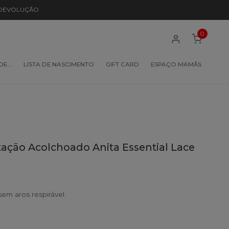
 DEVOLUÇÃO
0
 DE…
LISTA DE NASCIMENTO
GIFT CARD
ESPAÇO MAMÃS
ção Acolchoado Anita Essential Lace
m aros respirável.