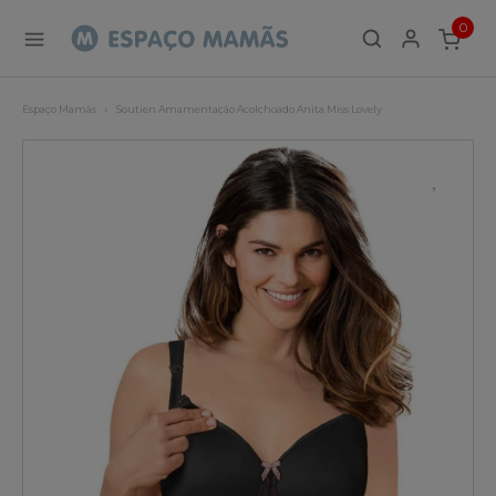
0
ITEMS
Espaço Mamãs
Soutien Amamentação Acolchoado Anita Miss Lovely