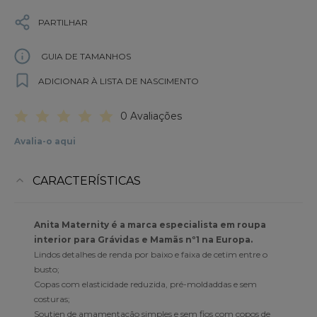
PARTILHAR
GUIA DE TAMANHOS
ADICIONAR À LISTA DE NASCIMENTO
0 Avaliações
Avalia-o aqui
CARACTERÍSTICAS
Anita Maternity é a marca especialista em roupa
interior para Grávidas e Mamãs nº1 na Europa.
Lindos detalhes de renda por baixo e faixa de cetim entre o
busto;
Copas com elasticidade reduzida, pré-moldaddas e sem
costuras;
Soutien de amamentação simples e sem fios com copos de