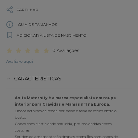
PARTILHAR
GUIA DE TAMANHOS
ADICIONAR À LISTA DE NASCIMENTO
0 Avaliações
Avalia-o aqui
CARACTERÍSTICAS
Anita Maternity é a marca especialista em roupa
interior para Grávidas e Mamãs nº1 na Europa.
Lindos detalhes de renda por baixo e faixa de cetim entre o
busto;
Copas com elasticidade reduzida, pré-moldaddas e sem
costuras;
Soutien de amamentação simples e sem fios com copos de