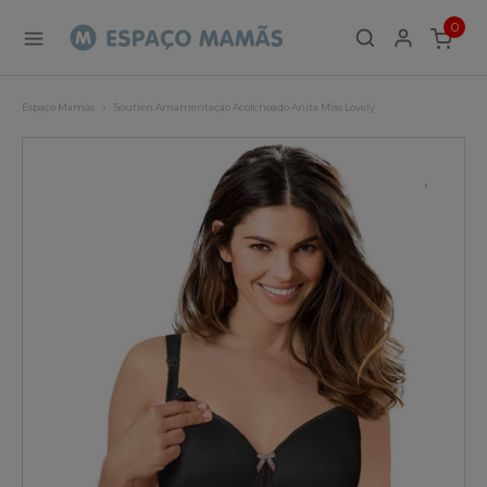
0
ITEMS
Espaço Mamãs
Soutien Amamentação Acolchoado Anita Miss Lovely