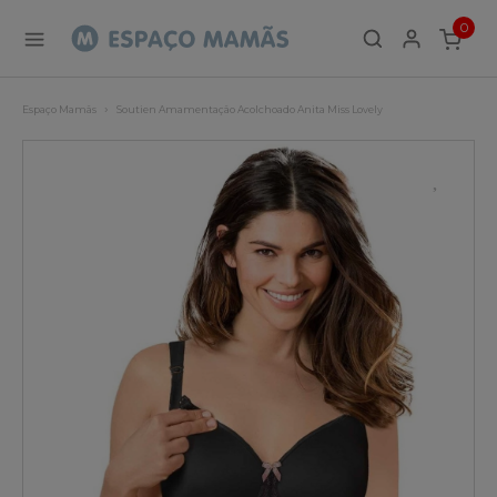
0
ITEMS
Espaço Mamãs
Soutien Amamentação Acolchoado Anita Miss Lovely