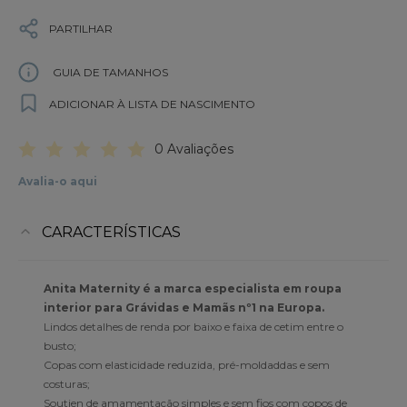
PARTILHAR
GUIA DE TAMANHOS
ADICIONAR À LISTA DE NASCIMENTO
0 Avaliações
Avalia-o aqui
CARACTERÍSTICAS
Anita Maternity é a marca especialista em roupa
interior para Grávidas e Mamãs nº1 na Europa.
Lindos detalhes de renda por baixo e faixa de cetim entre o
busto;
Copas com elasticidade reduzida, pré-moldaddas e sem
costuras;
Soutien de amamentação simples e sem fios com copos de