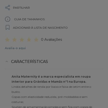
PARTILHAR
GUIA DE TAMANHOS
ADICIONAR À LISTA DE NASCIMENTO
0 Avaliações
Avalia-o aqui
CARACTERÍSTICAS
Anita Maternity é a marca especialista em roupa
interior para Grávidas e Mamãs nº1 na Europa.
Lindos detalhes de renda por baixo e faixa de cetim entre o
busto;
Copas com elasticidade reduzida, pré-moldaddas e sem
costuras;
Soutien de amamentação simples e sem fios com copos de