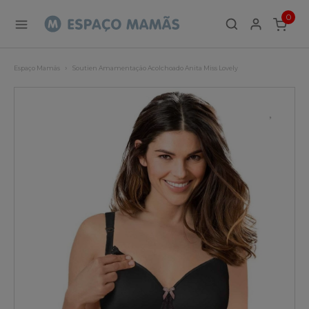
0
ITEMS
Espaço Mamãs
Soutien Amamentação Acolchoado Anita Miss Lovely