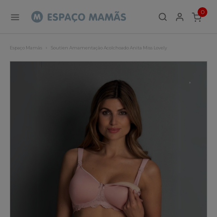
0
ITEMS
Espaço Mamãs
Soutien Amamentação Acolchoado Anita Miss Lovely