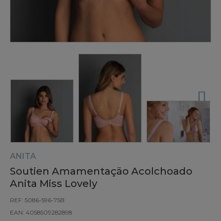
ANITA
Soutien Amamentação Acolchoado
Anita Miss Lovely
REF: 5086-596-75B
EAN: 4058509282898