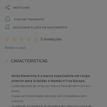
PARTILHAR
GUIA DE TAMANHOS
ADICIONAR À LISTA DE NASCIMENTO
0 Avaliações
Avalia-o aqui
CARACTERÍSTICAS
Anita Maternity é a marca especialista em roupa
interior para Grávidas e Mamãs nº1 na Europa.
Lindos detalhes de renda por baixo e faixa de cetim entre o
busto;
Copas com elasticidade reduzida, pré-moldaddas e sem
costuras;
Soutien de amamentação simples e sem fios com copos de