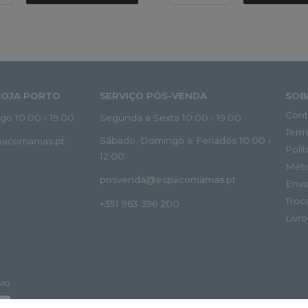
LOJA PORTO
SERVIÇO PÓS-VENDA
SOB
Cont
o 10:00 › 19:00
Segunda a Sexta 10:00 › 19:00
Term
Sábado, Domingo e Feriados 10:00 ›
spacomamas.pt
Polí
12:00
Mét
posvenda@espacomamas.pt
Envi
Troc
+351 963 396 200
Livr
VIO