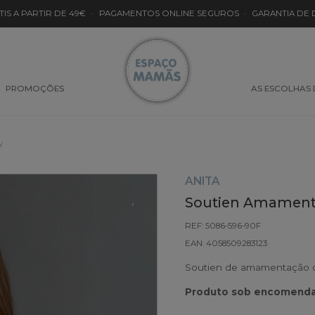
TIS A PARTIR DE 49€
·
PAGAMENTOS ONLINE SEGUROS
·
GARANTIA DE
PROMOÇÕES
AS ESCOLHAS
y
ANITA
Soutien Amamenta
REF: 5086-596-90F
EAN: 4058509283123
Soutien de amamentação c
Produto sob encomenda