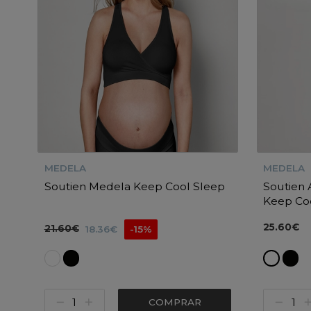
MEDELA
MEDELA
Soutien Medela Keep Cool Sleep
Soutien
Keep Co
25.60€
21.60€
18.36€
-15%
COMPRAR