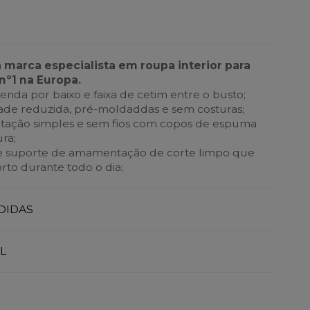
a marca especialista em roupa interior para
nº1 na Europa.
enda por baixo e faixa de cetim entre o busto;
ade reduzida, pré-moldaddas e sem costuras;
ação simples e sem fios com copos de espuma
ra;
 e suporte de amamentação de corte limpo que
to durante todo o dia;
DIDAS
L