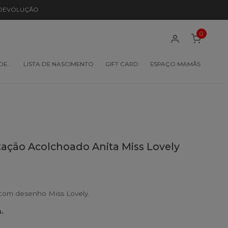
 DEVOLUÇÃO
0
 DE…
LISTA DE NASCIMENTO
GIFT CARD
ESPAÇO MAMÃS
ção Acolchoado Anita Miss Lovely
om desenho Miss Lovely.
.