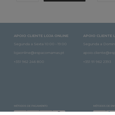
APOIO CLIENTE LOJA ONLINE
APOIO CLIENTE 
Segunda a Sexta 10:00 › 19:00
Segunda a Doming
lojaonline@espacomamas.pt
apoio.cliente@e
+351 962 246 800
+351 91 962 2393
MÉTODOS DE PAGAMENTO
MÉTODOS DE EN