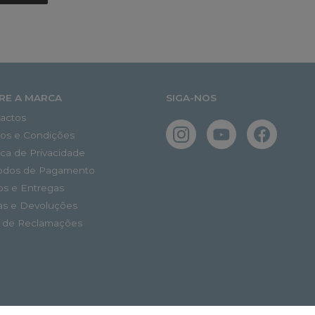
RE A MARCA
SIGA-NOS
actos
os e Condições
tica de Privacidade
odos de Pagamento
os e Entregas
as e Devoluções
o de Reclamações