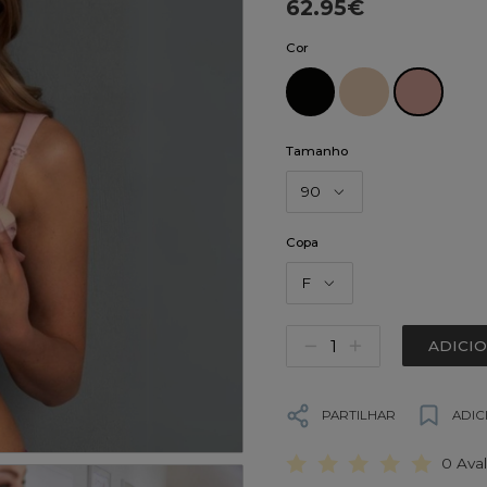
62.95€
Cor
Tamanho
90
Copa
F
ADICI
PARTILHAR
ADIC
0 Ava