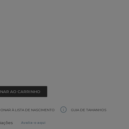
ONAR AO CARRINHO
GUIA DE TAMANHOS
IONAR À LISTA DE NASCIMENTO
liações
Avalia-o aqui