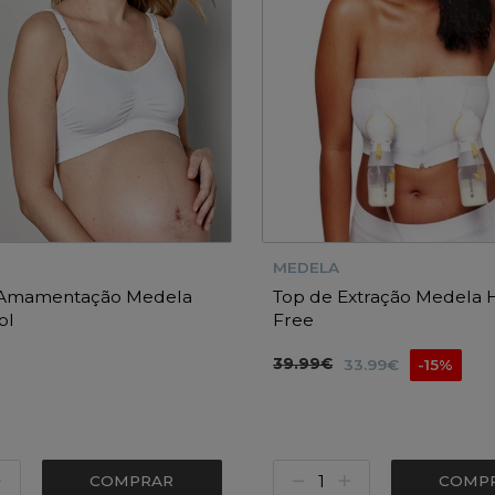
MEDELA
 Amamentação Medela
Top de Extração Medela 
ol
Free
39.99€
33.99€
-15%
COMPRAR
COMP