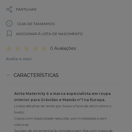
PARTILHAR
GUIA DE TAMANHOS
ADICIONAR À LISTA DE NASCIMENTO
0 Avaliações
Avalia-o aqui
CARACTERÍSTICAS
Anita Maternity é a marca especialista em roupa
interior para Grávidas e Mamãs nº1 na Europa.
Lindos detalhes de renda por baixo e faixa de cetim entre o
busto;
Copas com elasticidade reduzida, pré-moldaddas e sem
costuras;
Soutien de amamentação simples e sem fios com copos de