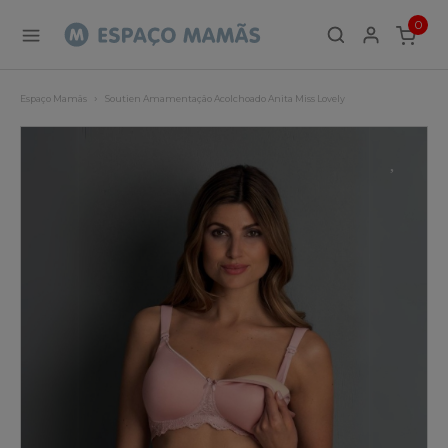
0
ITEMS
Espaço Mamãs
Soutien Amamentação Acolchoado Anita Miss Lovely