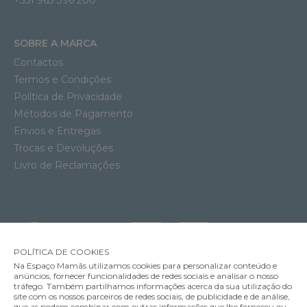
+351 963 396 200
SOBRE A MARCA
Contactos
Termos e Condições
Política de Privacidade
Métodos de Pagamento
Envios e Entregas
Trocas e Devoluções
Livro de Reclamações
POLÍTICA DE COOKIES
Na Espaço Mamãs utilizamos cookies para personalizar conteúdo e
anúncios, fornecer funcionalidades de redes sociais e analisar o nosso
tráfego. Também partilhamos informações acerca da sua utilização do
Soutien Amamentação Acolchoado Anita Miss Lovely
site com os nossos parceiros de redes sociais, de publicidade e de análise,
62.95€
que as podem combinar com outras informações que lhe forneceu ou