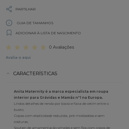
PARTILHAR
GUIA DE TAMANHOS
ADICIONAR À LISTA DE NASCIMENTO
0 Avaliações
Avalia-o aqui
CARACTERÍSTICAS
Anita Maternity é a marca especialista em roupa
interior para Grávidas e Mamãs nº1 na Europa.
Lindos detalhes de renda por baixo e faixa de cetim entre o
busto;
Copas com elasticidade reduzida, pré-moldaddas e sem
costuras;
Soutien de amamentação simples e sem fios com copos de