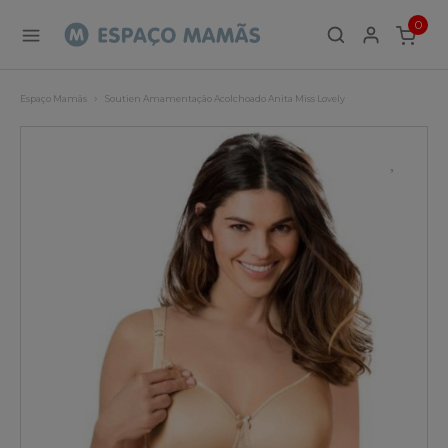
0
ITEMS
Espaço Mamãs
Soutien Amamentação Acolchoado Anita Miss Lovely