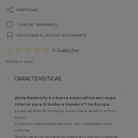
PARTILHAR
GUIA DE TAMANHOS
ADICIONAR À LISTA DE NASCIMENTO
0 Avaliações
Avalia-o aqui
CARACTERÍSTICAS
Anita Maternity é a marca especialista em roupa
interior para Grávidas e Mamãs nº1 na Europa.
Lindos detalhes de renda por baixo e faixa de cetim entre o
busto;
Copas com elasticidade reduzida, pré-moldaddas e sem
costuras;
Soutien de amamentação simples e sem fios com copos de