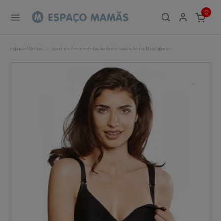
0
ITEMS
Espaço Mamãs
Soutien Amamentação Acolchoado Anita Miss Spacer