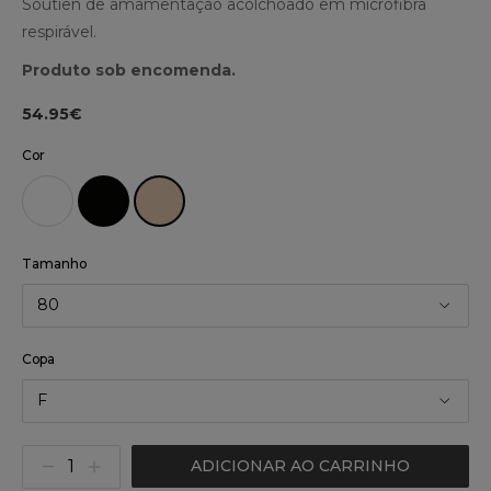
Soutien de amamentação acolchoado em microfibra
respirável.
Produto sob encomenda.
54.95€
Cor
Tamanho
80
Copa
F
ADICIONAR AO CARRINHO