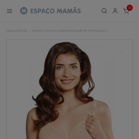
0
ITEMS
Espaço Mamãs
Soutien Amamentação Acolchoado Anita Miss Spacer