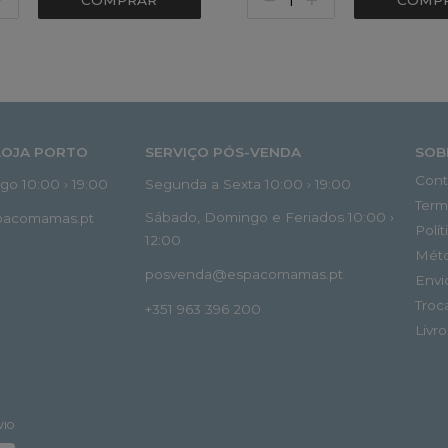
COMPRAR
COMP
LOJA PORTO
SERVIÇO PÓS-VENDA
SOB
Cont
o 10:00 › 19:00
Segunda a Sexta 10:00 › 19:00
Term
Sábado, Domingo e Feriados 10:00 ›
spacomamas.pt
Polí
12:00
Mét
posvenda@espacomamas.pt
Envi
Troc
+351 963 396 200
Livr
VIO