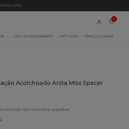
 DEVOLUÇÃO
0
 DE…
LISTA DE NASCIMENTO
GIFT CARD
ESPAÇO MAMÃS
ção Acolchoado Anita Miss Spacer
olchoado em microfibra respirável.
.