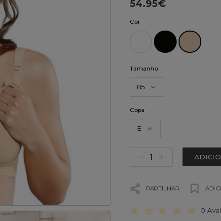
54.95€
Cor
Tamanho
85
Copa
E
ADICI
PARTILHAR
ADIC
0 Ava