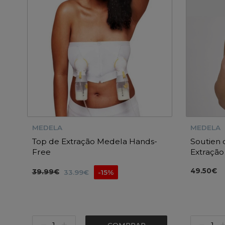
MEDELA
MEDELA
Top de Extração Medela Hands-
Soutien
Free
Extração
49.50€
39.99€
33.99€
-15%