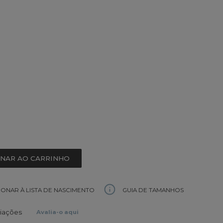
ONAR AO CARRINHO
GUIA DE TAMANHOS
IONAR À LISTA DE NASCIMENTO
liações
Avalia-o aqui