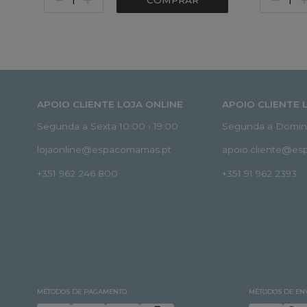
COMPRAR
APOIO CLIENTE LOJA ONLINE
APOIO CLIENTE 
Segunda a Sexta 10:00 › 19:00
Segunda a Doming
lojaonline@espacomamas.pt
apoio.cliente@e
+351 962 246 800
+351 91 962 2393
MÉTODOS DE PAGAMENTO
MÉTODOS DE EN