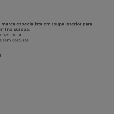
a marca especialista em roupa interior para
nº1 na Europa.
ável ao ar;
 sem costuras.
L