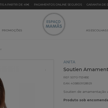
TIS A PARTIR DE 49€
·
PAGAMENTOS ONLINE SEGUROS
·
GARANTIA DE
PROMOÇÕES
AS ESCOLHAS
er
ANITA
Soutien Amamenta
REF: 5070-753-85E
EAN: 4058509128929
Soutien de amamentação ac
Produto sob encomenda