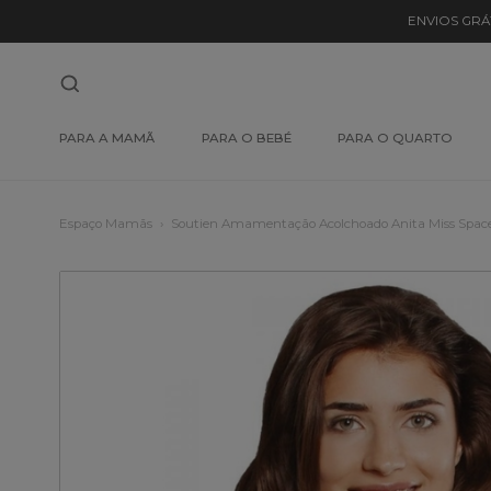
ENVIOS GRÁ
PARA A MAMÃ
PARA O BEBÉ
PARA O QUARTO
Espaço Mamãs
Soutien Amamentação Acolchoado Anita Miss Spac