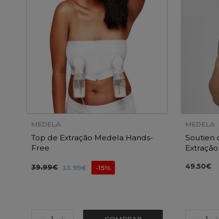
MEDELA
MEDELA
Top de Extração Medela Hands-
Soutien
Free
Extração
49.50€
39.99€
33.99€
-15%