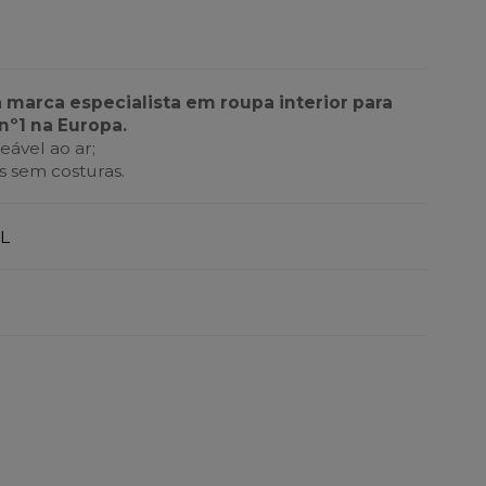
a marca especialista em roupa interior para
nº1 na Europa.
ável ao ar;
 sem costuras.
L