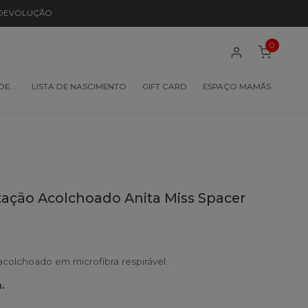
 DEVOLUÇÃO
0
 DE…
LISTA DE NASCIMENTO
GIFT CARD
ESPAÇO MAMÃS
ção Acolchoado Anita Miss Spacer
olchoado em microfibra respirável.
.