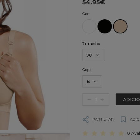
54.95€
Cor
Tamanho
90
Copa
B
ADICI
PARTILHAR
ADIC
0 Ava