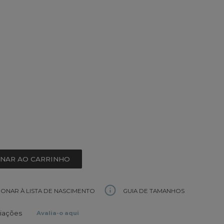
ONAR AO CARRINHO
GUIA DE TAMANHOS
IONAR À LISTA DE NASCIMENTO
liações
Avalia-o aqui