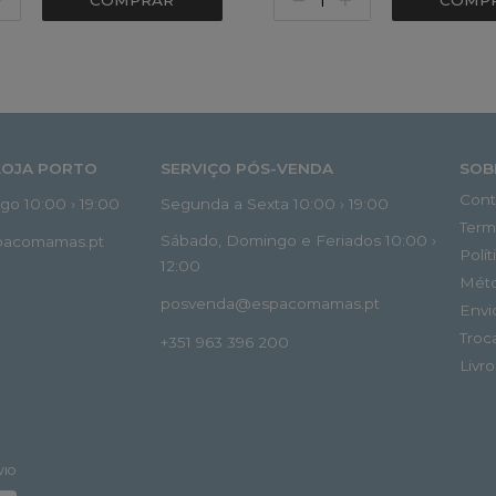
COMPRAR
COMP
LOJA PORTO
SERVIÇO PÓS-VENDA
SOB
Cont
o 10:00 › 19:00
Segunda a Sexta 10:00 › 19:00
Term
Sábado, Domingo e Feriados 10:00 ›
spacomamas.pt
Polí
12:00
Mét
posvenda@espacomamas.pt
Envi
Troc
+351 963 396 200
Livr
VIO