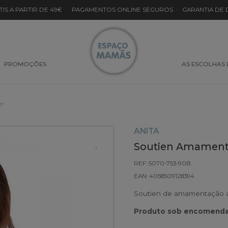
TIS A PARTIR DE 49€
·
PAGAMENTOS ONLINE SEGUROS
·
GARANTIA DE
PROMOÇÕES
AS ESCOLHAS
er
ANITA
Soutien Amamenta
REF: 5070-753-90B
EAN: 4058509128394
Soutien de amamentação ac
Produto sob encomenda