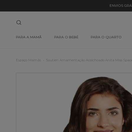
ENVIOS GRÁ
PARA A MAMÃ
PARA O BEBÉ
PARA O QUARTO
Espaço Mamãs
Soutien Amamentação Acolchoado Anita Miss Spac