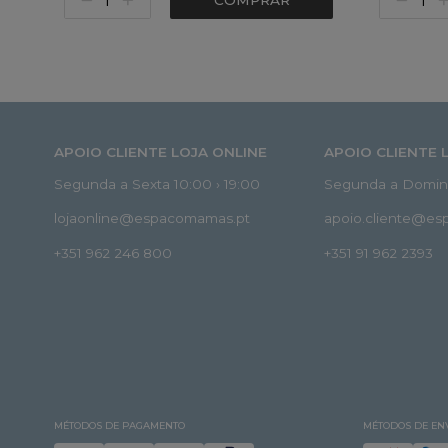
COMPRAR
APOIO CLIENTE LOJA ONLINE
APOIO CLIENTE 
Segunda a Sexta 10:00 › 19:00
Segunda a Doming
lojaonline@espacomamas.pt
apoio.cliente@e
+351 962 246 800
+351 91 962 2393
MÉTODOS DE PAGAMENTO
MÉTODOS DE EN