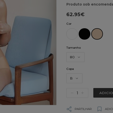
Produto sob encomenda
62.95€
Cor
Tamanho
80
Copa
B
ADICI
PARTILHAR
ADIC