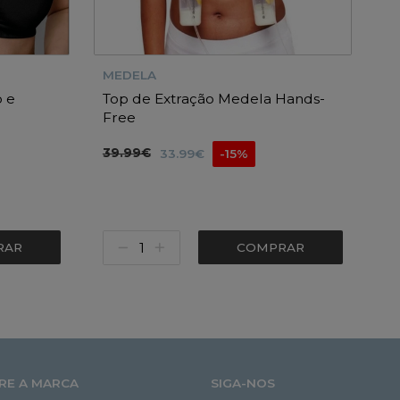
MEDELA
 e
Top de Extração Medela Hands-
Free
39.99€
33.99€
-15%
RAR
COMPRAR
RE A MARCA
SIGA-NOS