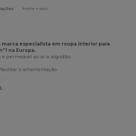
liações
Avalia-o aqui
a marca especialista em roupa interior para
nº1 na Europa.
 e permeável ao ar e algodão;
 facilitar a amamentação.
L