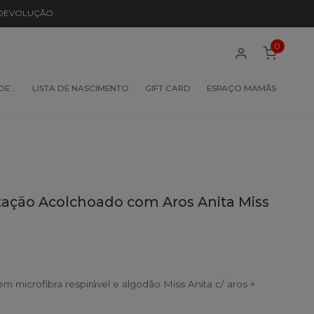
 DEVOLUÇÃO
0
 DE…
LISTA DE NASCIMENTO
GIFT CARD
ESPAÇO MAMÃS
ção Acolchoado com Aros Anita Miss
microfibra respirável e algodão Miss Anita c/ aros +