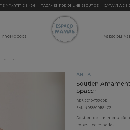
TIS A PARTIR DE 49€
·
PAGAMENTOS ONLINE SEGUROS
·
GARANTIA DE
PROMOÇÕES
AS ESCOLHAS
Miss Spacer
ANITA
Soutien Amamenta
Spacer
REF: 5010-753-80B
EAN: 4058509185403
Soutien de amamentação em 
copas acolchoadas.