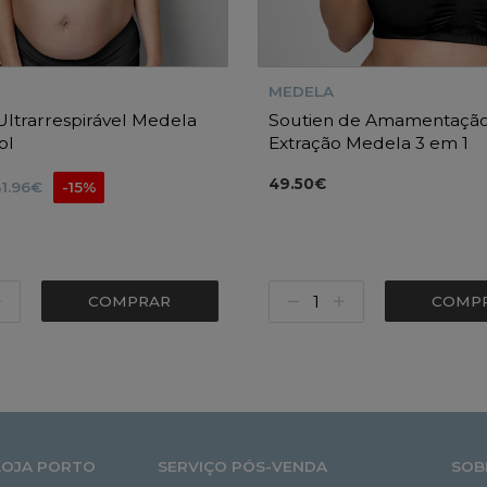
MEDELA
Ultrarrespirável Medela
Soutien de Amamentação
ol
Extração Medela 3 em 1
49.50€
31.96€
-15%
COMPRAR
COMP
LOJA PORTO
SERVIÇO PÓS-VENDA
SOB