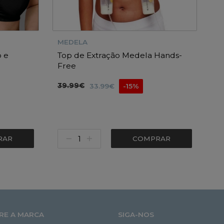
MEDELA
 e
Top de Extração Medela Hands-
Free
39.99€
33.99€
-15%
RAR
COMPRAR
RE A MARCA
SIGA-NOS