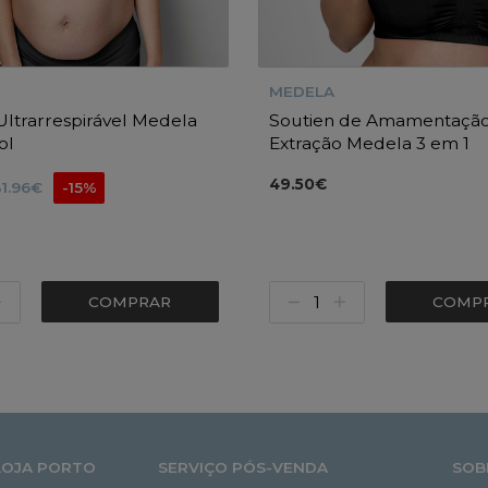
MEDELA
Ultrarrespirável Medela
Soutien de Amamentação
ol
Extração Medela 3 em 1
49.50€
31.96€
-15%
COMPRAR
COMP
LOJA PORTO
SERVIÇO PÓS-VENDA
SOB