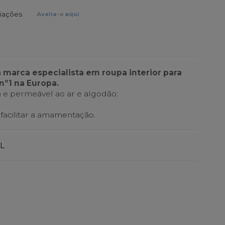
liações
Avalia-o aqui
a marca especialista em roupa interior para
nº1 na Europa.
 e permeável ao ar e algodão;
 facilitar a amamentação.
L