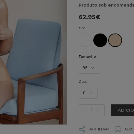
Produto sob encomenda
62.95€
Cor
Tamanho
95
Copa
E
ADICI
PARTILHAR
ADIC