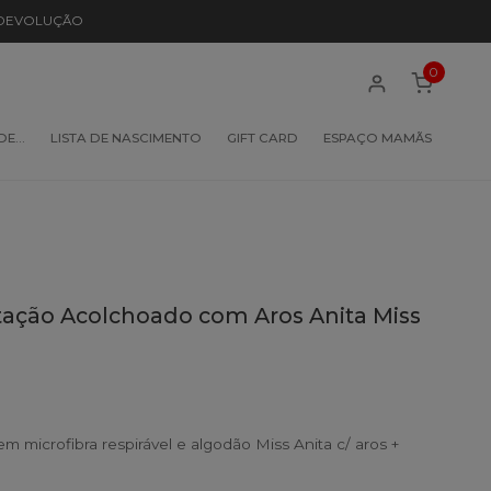
 DEVOLUÇÃO
0
 DE…
LISTA DE NASCIMENTO
GIFT CARD
ESPAÇO MAMÃS
ção Acolchoado com Aros Anita Miss
microfibra respirável e algodão Miss Anita c/ aros +