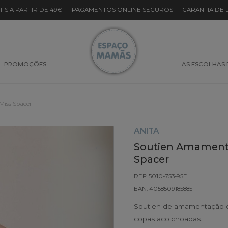
TIS A PARTIR DE 49€
·
PAGAMENTOS ONLINE SEGUROS
·
GARANTIA DE
PROMOÇÕES
AS ESCOLHAS
Miss Spacer
ANITA
Soutien Amamenta
Spacer
REF: 5010-753-95E
EAN: 4058509185885
Soutien de amamentação em 
copas acolchoadas.