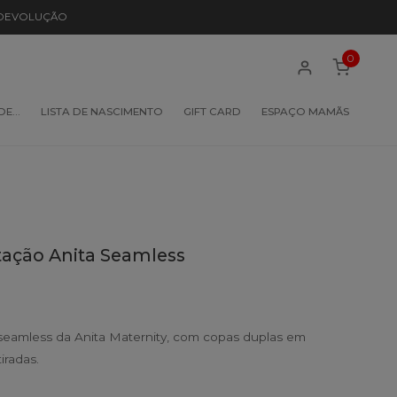
 DEVOLUÇÃO
0
 DE…
LISTA DE NASCIMENTO
GIFT CARD
ESPAÇO MAMÃS
ação Anita Seamless
eamless da Anita Maternity, com copas duplas em
radas.