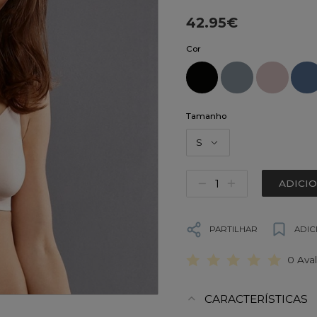
42.95€
Cor
Tamanho
S
ADICI
PARTILHAR
ADIC
0 Ava
CARACTERÍSTICAS