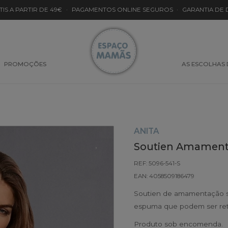
TIS A PARTIR DE 49€
·
PAGAMENTOS ONLINE SEGUROS
·
GARANTIA DE
PROMOÇÕES
AS ESCOLHAS
ANITA
Soutien Amament
REF: 5096-541-S
EAN: 4058509186479
Soutien de amamentação s
espuma que podem ser reti
Produto sob encomenda.