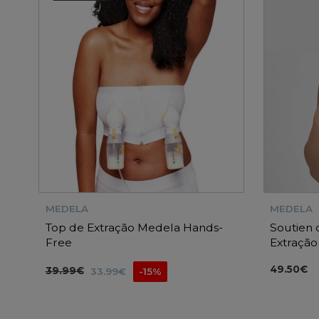
MEDELA
MEDELA
Top de Extração Medela Hands-
Soutien
Free
Extração
49.50€
39.99€
33.99€
-15%