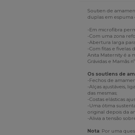
Soutien de amament
duplas em espuma q
-Em microfibra perme
-Com uma zona refo
-Abertura larga para
-Com fitas e fivela
Anita Maternity é a 
Grávidas e Mamãs nº
Os soutiens de a
-Fechos de amamenta
-Alças ajustáveis, li
das mesmas;
-Costas elásticas aju
-Uma ótima sustenta
original depois da
-Alivia a tensão sob
Nota
: Por uma ques