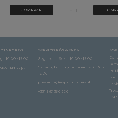
COMPRAR
COMP
LOJA PORTO
SERVIÇO PÓS-VENDA
SOB
Cont
o 10:00 › 19:00
Segunda a Sexta 10:00 › 19:00
Term
Sábado, Domingo e Feriados 10:00 ›
spacomamas.pt
Polí
12:00
Mét
posvenda@espacomamas.pt
Envi
Troc
+351 963 396 200
Livr