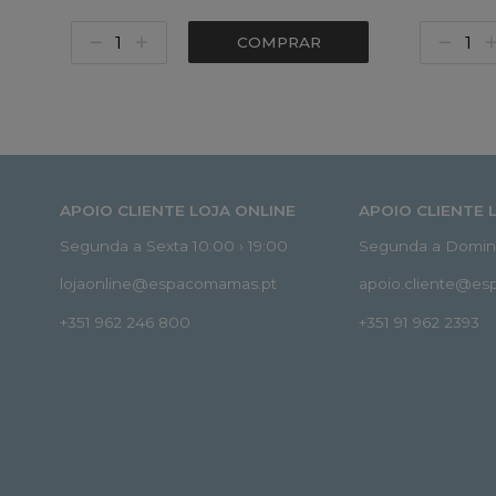
COMPRAR
APOIO CLIENTE LOJA ONLINE
APOIO CLIENTE 
Segunda a Sexta 10:00 › 19:00
Segunda a Doming
lojaonline@espacomamas.pt
apoio.cliente@e
+351 962 246 800
+351 91 962 2393