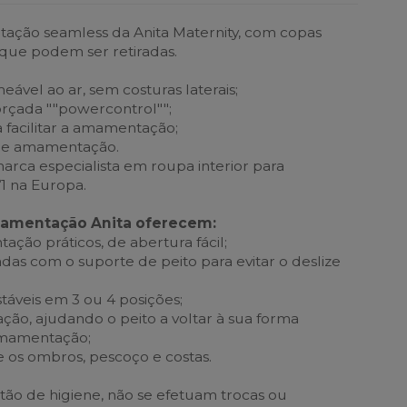
ação seamless da Anita Maternity, com copas
ue podem ser retiradas.
ável ao ar, sem costuras laterais;
rçada ""powercontrol"";
 facilitar a amamentação;
s de amamentação.
marca especialista em roupa interior para
1 na Europa.
mamentação Anita oferecem:
ção práticos, de abertura fácil;
gadas com o suporte de peito para evitar o deslize
stáveis em 3 ou 4 posições;
ção, ajudando o peito a voltar à sua forma
 amamentação;
re os ombros, pescoço e costas.
tão de higiene, não se efetuam trocas ou