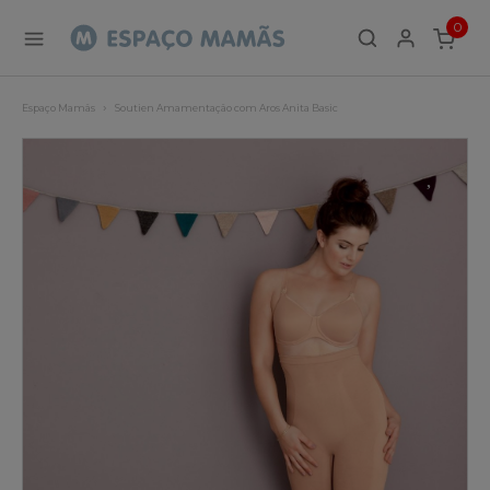
0
ITEMS
Espaço Mamãs
Soutien Amamentação com Aros Anita Basic