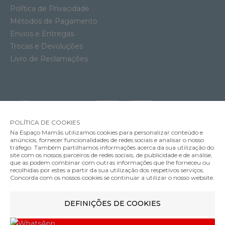
Política de Privacidade
Métodos de Pagamento
Envios e Entregas
Trocas e Devoluções
Livro de Reclamações
POLÍTICA DE COOKIES
Na Espaço Mamãs utilizamos cookies para personalizar conteúdo e
anúncios, fornecer funcionalidades de redes sociais e analisar o nosso
tráfego. Também partilhamos informações acerca da sua utilização do
Soutien Amamentação com Aros Anita Basic
site com os nossos parceiros de redes sociais, de publicidade e de análise,
57.95€
que as podem combinar com outras informações que lhe forneceu ou
MÉTODOS DE ENVIO
recolhidas por estes a partir da sua utilização dos respetivos serviços.
Cor
Concorda com os nossos cookies se continuar a utilizar o nosso website.
DEFINIÇÕES DE COOKIES
MÉTODOS DE PAGAMENTO
80