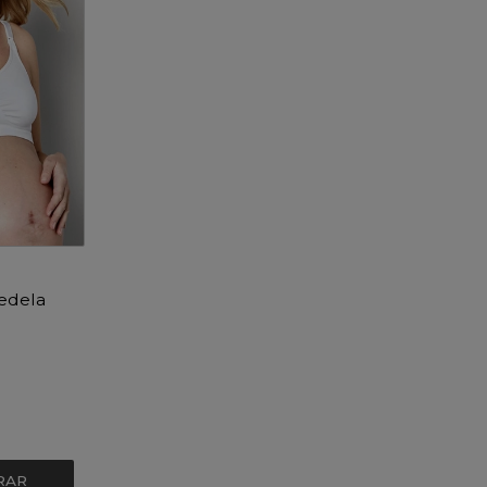
edela
RAR