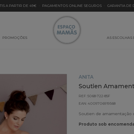
TIS A PARTIR DE 49€
·
PAGAMENTOS ONLINE SEGUROS
·
GARANTIA DE
PROMOÇÕES
AS ESCOLHAS
ANITA
Soutien Amamenta
REF: 5068-722-85F
EAN: 4009706919568
Soutien de amamentação co
Produto sob encomenda