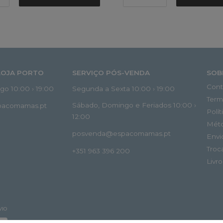
LOJA PORTO
SERVIÇO PÓS-VENDA
SOB
Cont
o 10:00 › 19:00
Segunda a Sexta 10:00 › 19:00
Term
Sábado, Domingo e Feriados 10:00 ›
spacomamas.pt
Polí
12:00
Mét
posvenda@espacomamas.pt
Envi
Troc
+351 963 396 200
Livr
VIO