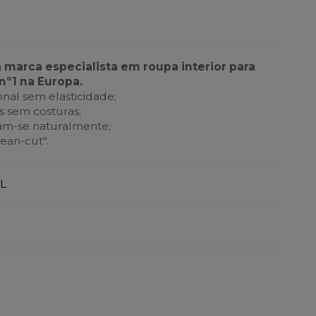
a marca especialista em roupa interior para
nº1 na Europa.
nal sem elasticidade;
 sem costuras;
tam-se naturalmente;
ean-cut".
L