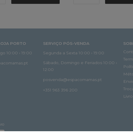
LOJA PORTO
SERVIÇO PÓS-VENDA
SOB
Cont
o 10:00 › 19:00
Segunda a Sexta 10:00 › 19:00
Term
Sábado, Domingo e Feriados 10:00 ›
spacomamas.pt
Polí
12:00
Mét
posvenda@espacomamas.pt
Envi
Troc
+351 963 396 200
Livr
VIO