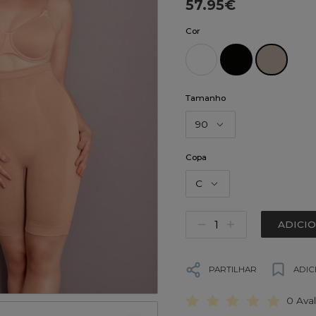
57.95€
Cor
Tamanho
90
Copa
C
ADICI
PARTILHAR
ADIC
0 Ava