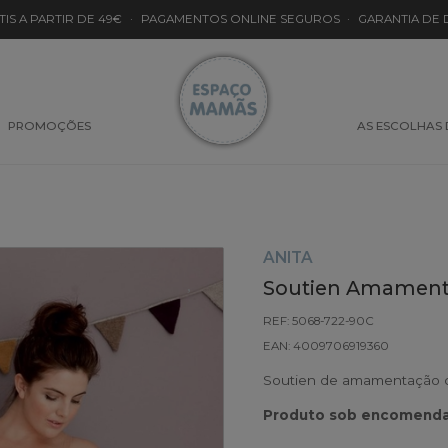
TIS A PARTIR DE 49€
·
PAGAMENTOS ONLINE SEGUROS
·
GARANTIA DE
PROMOÇÕES
AS ESCOLHAS
ANITA
Soutien Amamenta
REF: 5068-722-90C
EAN: 4009706919360
Soutien de amamentação co
Produto sob encomenda