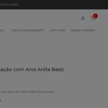
 DEVOLUÇÃO
0
 DE…
LISTA DE NASCIMENTO
GIFT CARD
ESPAÇO MAMÃS
ção com Aros Anita Basic
m aros em microfibra funcional.
.