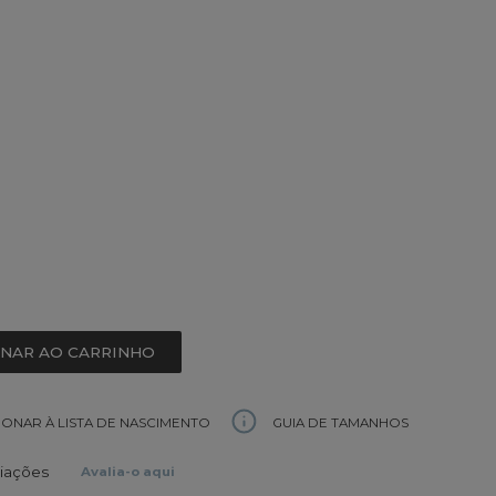
ONAR AO CARRINHO
GUIA DE TAMANHOS
IONAR À LISTA DE NASCIMENTO
liações
Avalia-o aqui