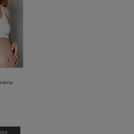
edela
RAR