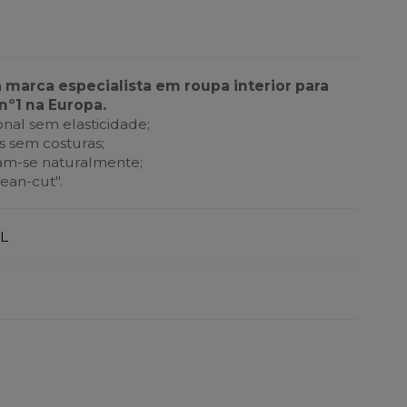
a marca especialista em roupa interior para
nº1 na Europa.
nal sem elasticidade;
 sem costuras;
tam-se naturalmente;
ean-cut".
L