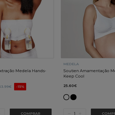
MEDELA
Extração Medela Hands-
Soutien Amamentação M
Keep Cool
25.60€
33.99€
-15%
COMPRAR
COMP