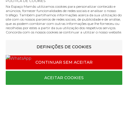
POLÍTICA DE COOKIES
Política de Privacidade
Na Espaço Mamãs utilizamos cookies para personalizar conteúdo e
anúncios, fornecer funcionalidades de redes sociais e analisar o nosso
Métodos de Pagamento
tráfego. Também partilhamos informações acerca da sua utilização do
Soutien Amamentação com Aros Anita Basic
Envios e Entregas
site com os nossos parceiros de redes sociais, de publicidade e de análise,
57.95€
que as podem combinar com outras informações que lhe forneceu ou
Trocas e Devoluções
recolhidas por estes a partir da sua utilização dos respetivos serviços.
Cor
Concorda com os nossos cookies se continuar a utilizar o nosso website.
Livro de Reclamações
DEFINIÇÕES DE COOKIES
95
CONTINUAR SEM ACEITAR
E
ACEITAR COOKIES
COMPRAR
MÉTODOS DE ENVIO
MÉTODOS DE PAGAMENTO