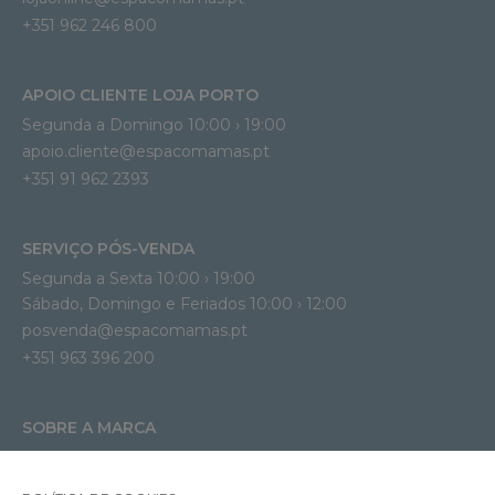
+351 962 246 800
APOIO CLIENTE LOJA PORTO
Segunda a Domingo 10:00 › 19:00
apoio.cliente@espacomamas.pt 
+351 91 962 2393
SERVIÇO PÓS-VENDA
Segunda a Sexta 10:00 › 19:00
Sábado, Domingo e Feriados 10:00 › 12:00
posvenda@espacomamas.pt
+351 963 396 200
SOBRE A MARCA
Contactos
Termos e Condições