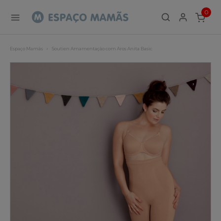
0
ITEMS
Espaço Mamãs
Soutien Amamentação com Aros Anita Basic