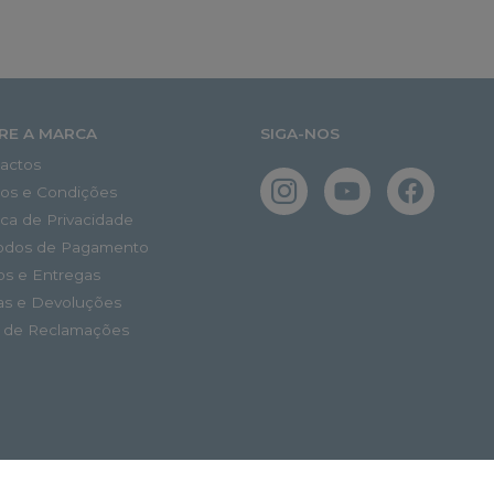
RE A MARCA
SIGA-NOS
actos
os e Condições
tica de Privacidade
odos de Pagamento
os e Entregas
as e Devoluções
o de Reclamações