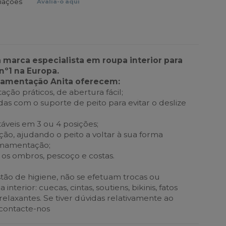
liações
Avalia-o aqui
a marca especialista em roupa interior para
nº1 na Europa.
mamentação Anita oferecem:
ão práticos, de abertura fácil;
gadas com o suporte de peito para evitar o deslize
táveis em 3 ou 4 posições;
ão, ajudando o peito a voltar à sua forma
 amamentação;
e os ombros, pescoço e costas.
ão de higiene, não se efetuam trocas ou
nterior: cuecas, cintas, soutiens, bikinis, fatos
elaxantes. Se tiver dúvidas relativamente ao
 contacte-nos