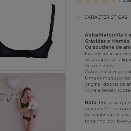
0 Ava
CARACTERÍSTICAS
Anita Maternity é 
Grávidas e Mamãs 
Os soutiens de a
Fechos de amamentaç
Alças ajustáveis, li
das mesmas;
Costas elásticas ajus
Uma ótima sustentaç
original depois da
Alivia a tensão sobr
Nota:
Por uma quest
devoluções de roupa i
de banho ou calças r
tamanho, por favor,