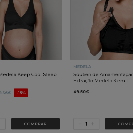
MEDELA
 Medela Keep Cool Sleep
Soutien de Amamentação
Extração Medela 3 em 1
49.50€
8.36€
-15%
COMPRAR
COMP