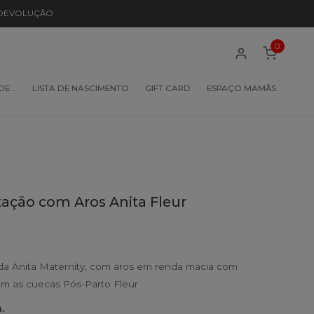
 DEVOLUÇÃO
0
 DE…
LISTA DE NASCIMENTO
GIFT CARD
ESPAÇO MAMÃS
ção com Aros Anita Fleur
a Anita Maternity, com aros em renda macia com
om as cuecas Pós-Parto Fleur
.