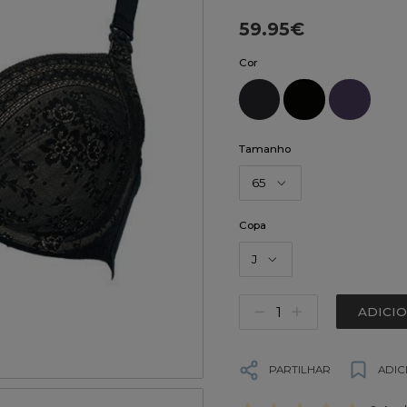
59.95€
Cor
Tamanho
65
Copa
J
ADICI
PARTILHAR
ADIC