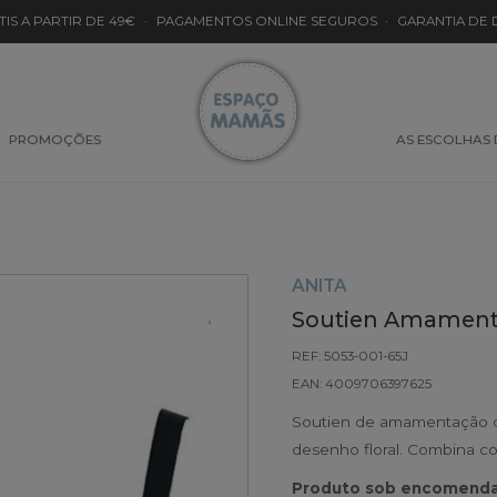
TIS A PARTIR DE 49€
·
PAGAMENTOS ONLINE SEGUROS
·
GARANTIA DE
PROMOÇÕES
AS ESCOLHAS
ANITA
Soutien Amamenta
REF: 5053-001-65J
EAN: 4009706397625
Soutien de amamentação d
desenho floral. Combina c
Produto sob encomenda