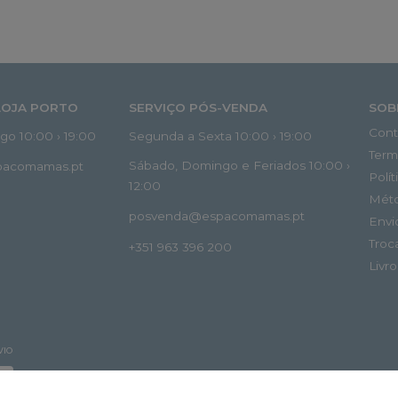
LOJA PORTO
SERVIÇO PÓS-VENDA
SOB
Cont
o 10:00 › 19:00
Segunda a Sexta 10:00 › 19:00
Term
Sábado, Domingo e Feriados 10:00 ›
spacomamas.pt
Polí
12:00
Mét
posvenda@espacomamas.pt
Envi
Troc
+351 963 396 200
Livr
VIO