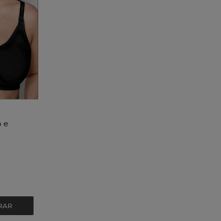
 e
RAR