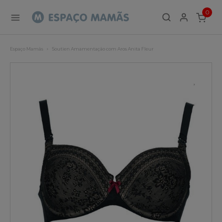
0
ITEMS
Espaço Mamãs
Soutien Amamentação com Aros Anita Fleur