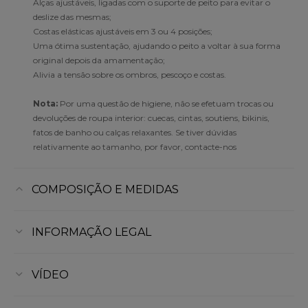
Alças ajustáveis, ligadas com o suporte de peito para evitar o
deslize das mesmas;
Costas elásticas ajustáveis em 3 ou 4 posições;
Uma ótima sustentação, ajudando o peito a voltar à sua forma
original depois da amamentação;
Alivia a tensão sobre os ombros, pescoço e costas.
Nota:
Por uma questão de higiene, não se efetuam trocas ou
devoluções de roupa interior: cuecas, cintas, soutiens, bikinis,
fatos de banho ou calças relaxantes. Se tiver dúvidas
relativamente ao tamanho, por favor, contacte-nos
COMPOSIÇÃO E MEDIDAS
INFORMAÇÃO LEGAL
VÍDEO