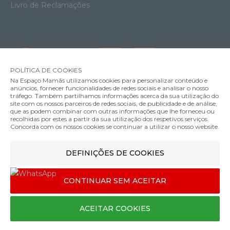
Livro de Reclamações
POLÍTICA DE COOKIES
Na Espaço Mamãs utilizamos cookies para personalizar conteúdo e
anúncios, fornecer funcionalidades de redes sociais e analisar o nosso
tráfego. Também partilhamos informações acerca da sua utilização do
Soutien Amamentação com Aros Anita Fleur
site com os nossos parceiros de redes sociais, de publicidade e de análise,
59.95€
que as podem combinar com outras informações que lhe forneceu ou
MÉTODOS DE ENVIO
recolhidas por estes a partir da sua utilização dos respetivos serviços.
Cor
Concorda com os nossos cookies se continuar a utilizar o nosso website.
DEFINIÇÕES DE COOKIES
MÉTODOS DE PAGAMENTO
70
CONTINUAR SEM ACEITAR
H
Designed & developed by
Bsolus
ACEITAR COOKIES
©Espaço mamãs. Todos os direitos reservados
COMPRAR