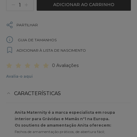
ADICIONAR AO CARRINHO
PARTILHAR
GUIA DE TAMANHOS
ADICIONAR À LISTA DE NASCIMENTO
0 Avaliações
Avalia-o aqui
CARACTERÍSTICAS
Anita Maternity é a marca especialista em roupa
interior para Grávidas e Mamãs nº1 na Europa.
Os soutiens de amamentação Anita oferecem:
Fechos de amamentação práticos, de abertura fácil;