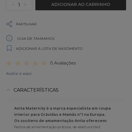
ADICIONAR AO CARRINHO
PARTILHAR
GUIA DE TAMANHOS
ADICIONAR À LISTA DE NASCIMENTO
0 Avaliações
Avalia-o aqui
CARACTERÍSTICAS
Anita Maternity é a marca especialista em roupa
interior para Grávidas e Mamãs nº1 na Europa.
Os soutiens de amamentação Anita oferecem:
Fechos de amamentação práticos, de abertura fácil;