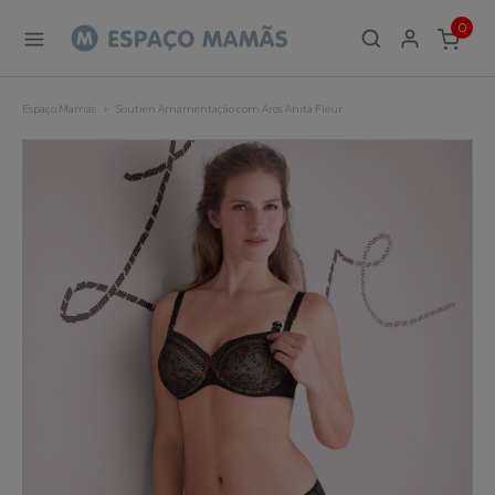
0
ITEMS
Espaço Mamãs
Soutien Amamentação com Aros Anita Fleur