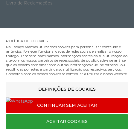
Livro de Reclamações
POLÍTICA DE COOKIES
Na Espaço Mamãs utilizamos cookies para personalizar conteúdo e
anúncios, fornecer funcionalidades de redes sociais e analisar o nosso
tráfego. Também partilhamos informações acerca da sua utilização do
Soutien Amamentação com Aros Anita Fleur
site com os nossos parceiros de redes sociais, de publicidade e de análise,
59.95€
que as podem combinar com outras informações que lhe forneceu ou
MÉTODOS DE ENVIO
recolhidas por estes a partir da sua utilização dos respetivos serviços.
Cor
Concorda com os nossos cookies se continuar a utilizar o nosso website.
DEFINIÇÕES DE COOKIES
MÉTODOS DE PAGAMENTO
90
CONTINUAR SEM ACEITAR
I
Designed & developed by
Bsolus
ACEITAR COOKIES
©Espaço mamãs. Todos os direitos reservados
COMPRAR