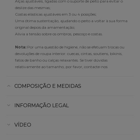
Alças ajustáveis, ligadas com o suporte de peito para evitar o
deslize das mesmas;
Costas elásticas ajustáveis em 3 ou 4 posições;
Uma ótima sustentação, ajudando o peito a voltar à sua forma
original depois da amamentação;
Alivia a tensão sobre os ombros, pescoço e costas.
Nota:
Por uma questão de higiene, não se efetuam trocas ou
devoluções de roupa interior: cuecas, cintas, soutiens, bikinis,
fatos de banho ou calças relaxantes. Se tiver dúvidas
relativamente ao tamanho, por favor, contacte-nos
COMPOSIÇÃO E MEDIDAS
INFORMAÇÃO LEGAL
VÍDEO