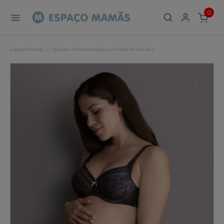
0
ITEMS
Espaço Mamãs
Soutien Amamentação com Aros Anita Fleur