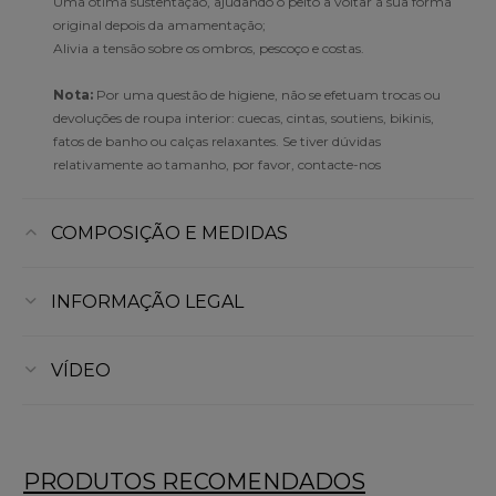
Uma ótima sustentação, ajudando o peito a voltar à sua forma
original depois da amamentação;
Alivia a tensão sobre os ombros, pescoço e costas.
Nota:
Por uma questão de higiene, não se efetuam trocas ou
devoluções de roupa interior: cuecas, cintas, soutiens, bikinis,
fatos de banho ou calças relaxantes. Se tiver dúvidas
relativamente ao tamanho, por favor, contacte-nos
COMPOSIÇÃO E MEDIDAS
INFORMAÇÃO LEGAL
VÍDEO
PRODUTOS RECOMENDADOS