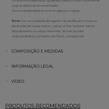
Uma ótima sustentação, ajudando o peito a voltar à sua forma
original depois da amamentação;
Alivia a tensão sobre os ombros, pescoço e costas.
Nota:
Por uma questão de higiene, não se efetuam trocas ou
devoluções de roupa interior: cuecas, cintas, soutiens, bikinis,
fatos de banho ou calças relaxantes. Se tiver dúvidas
relativamente ao tamanho, por favor, contacte-nos
COMPOSIÇÃO E MEDIDAS
INFORMAÇÃO LEGAL
VÍDEO
PRODUTOS RECOMENDADOS