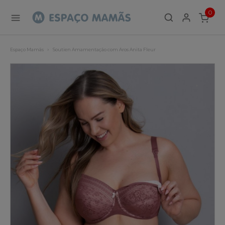
0
ITEMS
Espaço Mamãs
Soutien Amamentação com Aros Anita Fleur