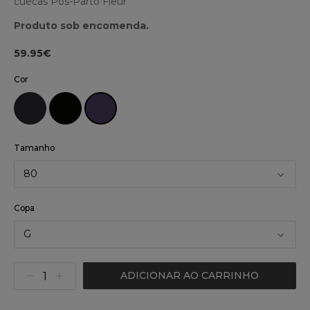
cuecas Pós-Parto Fleur
Produto sob encomenda.
59.95€
Cor
Tamanho
80
Copa
G
ADICIONAR AO CARRINHO