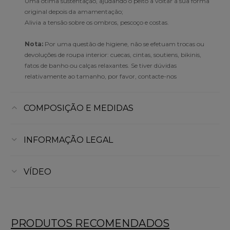
Uma ótima sustentação, ajudando o peito a voltar à sua forma
original depois da amamentação;
Alivia a tensão sobre os ombros, pescoço e costas.
Nota:
Por uma questão de higiene, não se efetuam trocas ou
devoluções de roupa interior: cuecas, cintas, soutiens, bikinis,
fatos de banho ou calças relaxantes. Se tiver dúvidas
relativamente ao tamanho, por favor, contacte-nos
COMPOSIÇÃO E MEDIDAS
INFORMAÇÃO LEGAL
VÍDEO
PRODUTOS RECOMENDADOS