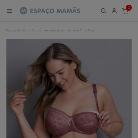
0
ITEMS
Espaço Mamãs
Soutien Amamentação com Aros Anita Fleur